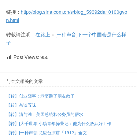
链接：
http://blog.sina.com.cn/s/blog_59392da10100gvo
n.html
转载请注明：
在路上
»
[一种声音]下一个中国会是什么样
子
Post Views:
955
与本文相关的文章
【转】创业囧事：老婆跑了朋友散了
【转】杂谈五味
【转】清与浊：美国总统和公务员的薪水
【转】[大千世界]小镇青年择业记：他为什么放弃好工作
【转】[一种声音]龙应台演讲「1912」全文