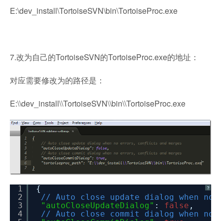
E:\dev_install\TortoiseSVN\bin\TortoiseProc.exe
7.改为自己的TortoiseSVN的TortoiseProc.exe的地址：
对应需要修改为的路径是：
E:\\dev_install\\TortoiseSVN\\bin\\TortoiseProc.exe
1
{
?
2
// Auto close update dialog when no 
3
"autoCloseUpdateDialog"
:
false
,
4
// Auto close commit dialog when no 