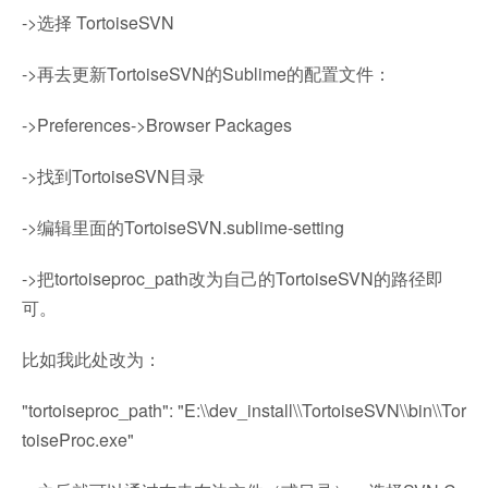
->选择 TortoiseSVN
->再去更新TortoiseSVN的Sublime的配置文件：
->Preferences->Browser Packages
->找到TortoiseSVN目录
->编辑里面的TortoiseSVN.sublime-setting
->把tortoiseproc_path改为自己的TortoiseSVN的路径即
可。
比如我此处改为：
"tortoiseproc_path": "E:\\dev_install\\TortoiseSVN\\bin\\Tor
toiseProc.exe"