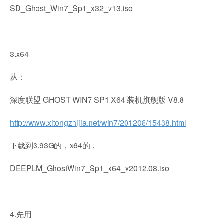
SD_Ghost_Win7_Sp1_x32_v13.iso
3.x64
从：
深度联盟 GHOST WIN7 SP1 X64 装机旗舰版 V8.8
http://www.xitongzhijia.net/win7/201208/15438.html
下载到3.93G的，x64的：
DEEPLM_GhostWin7_Sp1_x64_v2012.08.iso
4.先用