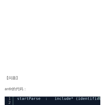
【问题】
antlr的代码：
1
startParse : include* (identificat
?
2