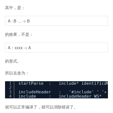
其中，是：
A : B … -> B
的效果，不是：
A：xxxx -> A
的形式。
所以去改为：
1
startParse : include* identificati
?
2
3
includeHeader : '#include' ' '+ '"
4
include : includeHeader WS* -> 
就可以正常编译了，就可以消除错误了。