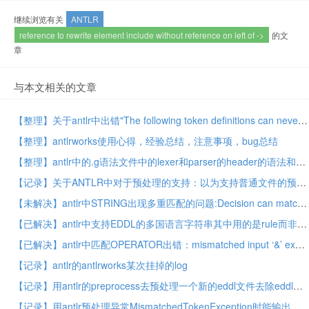
继续浏览有关
ANTLR
reference to rewrite element include without reference on left of ->
的文
章
与本文相关的文章
【整理】关于antlr中出错"The following token definitions can never be matched because prior tokens match the same input"的原因和解决思路
【整理】antlrworks使用心得，经验总结，注意事项，bug总结
【整理】antlr中的.g语法文件中的lexer和parser的header的语法和含义
【记录】关于ANTLR中对于预处理的支持：以为支持普通文件的预处理呢，但是实际上是ANTLR自身识别你写的语法文件的预处理
【未解决】antlr中STRING出现多重匹配的问题:Decision can match input such as "STRING" using multiple alternatives: 1, 2
【已解决】antlr中支持EDDL的多国语言字符串其中用的是rule而非token
【已解决】antlr中匹配OPERATOR出错：mismatched input ‘&’ expecting set null
【记录】antlr的antlrworks某次挂掉的log
【记录】用antlr的preprocess去预处理一个新的eddl文件去除eddl中不支持的元素对应的文件内容
【记录】用antlr预处理异常MismatchedTokenException时能输出更详细的信息