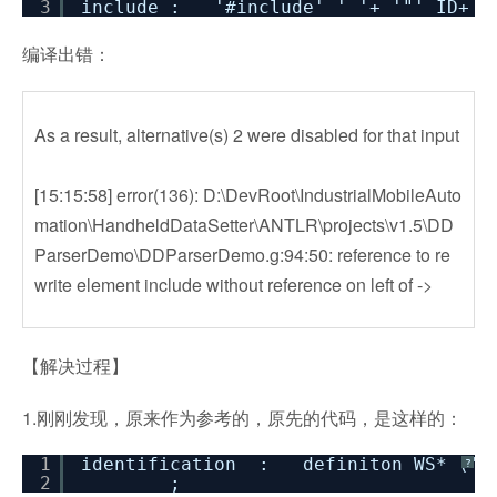
3
include : '#include' ' '+ '"' ID+ 
编译出错：
As a result, alternative(s) 2 were disabled for that input
[15:15:58] error(136): D:\DevRoot\IndustrialMobileAuto
mation\HandheldDataSetter\ANTLR\projects\v1.5\DD
ParserDemo\DDParserDemo.g:94:50: reference to re
write element include without reference on left of ->
【解决过程】
1.刚刚发现，原来作为参考的，原先的代码，是这样的：
1
identification : definiton WS* (',
?
2
;