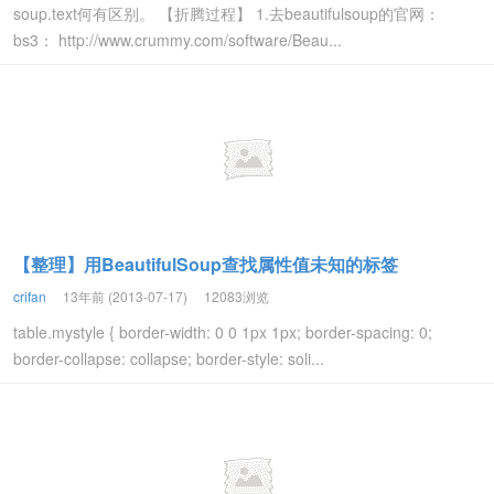
soup.text何有区别。 【折腾过程】 1.去beautifulsoup的官网：
bs3： http://www.crummy.com/software/Beau...
【整理】用BeautifulSoup查找属性值未知的标签
crifan
13年前 (2013-07-17)
12083浏览
table.mystyle { border-width: 0 0 1px 1px; border-spacing: 0;
border-collapse: collapse; border-style: soli...