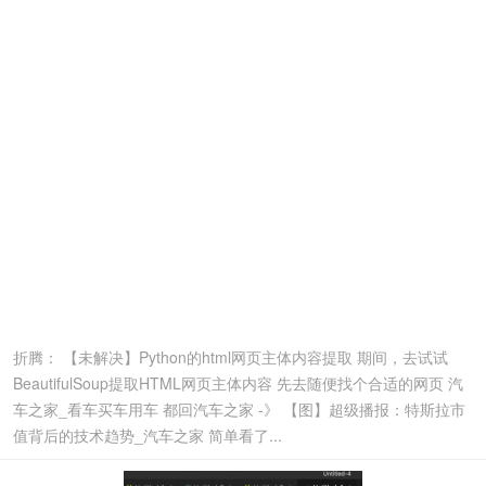
折腾： 【未解决】Python的html网页主体内容提取 期间，去试试
BeautifulSoup提取HTML网页主体内容 先去随便找个合适的网页 汽
车之家_看车买车用车 都回汽车之家 -》 【图】超级播报：特斯拉市
值背后的技术趋势_汽车之家 简单看了...