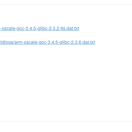
xscale-gcc-3.4.5-glibc-2.3.2-tls.dat.txt
dlogs/arm-xscale-gcc-3.4.5-glibc-2.3.6.dat.txt