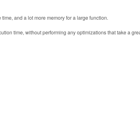
me, and a lot more memory for a large function.
tion time, without performing any optimizations that take a gre