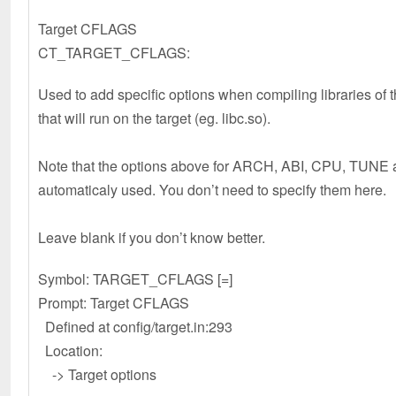
Target CFLAGS
CT_TARGET_CFLAGS:
Used to add specific options when compiling libraries of t
that will run on the target (eg. libc.so).
Note that the options above for ARCH, ABI, CPU, TUNE
automaticaly used. You don’t need to specify them
Leave blank if you don’t know better.
Symbol: TARGET_CFLAGS [=]
Prompt: Target CFLAGS
Defined at config/target.in:293
Location:
-> Target options