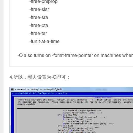
-ftree-phiprop
-ftree-slsr
-ftree-sra
-ftree-pta
-ftree-ter
-funit-at-a-time
-O also turns on -fomit-frame-pointer on machines where
4.所以，就去设置为-O即可：