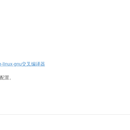
le-linux-gnu交叉编译器
何配置。