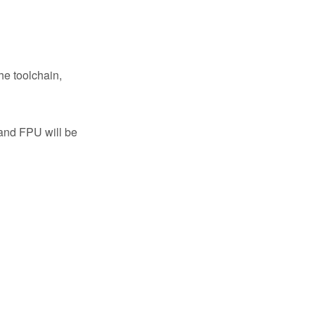
he toolchain,
 and FPU will be
 here.