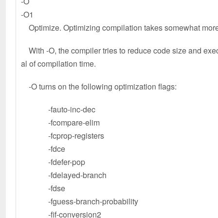
-O
-O1
Optimize. Optimizing compilation takes somewhat more ti
With -O, the compiler tries to reduce code size and execu
al of compilation time.
-O turns on the following optimization flags:
-fauto-inc-dec
-fcompare-elim
-fcprop-registers
-fdce
-fdefer-pop
-fdelayed-branch
-fdse
-fguess-branch-probability
-fif-conversion2