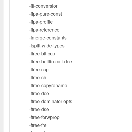
-fif-conversion
-fipa-pure-const
-fipa-profile
-fipa-reference
-fmerge-constants
-fsplit-wide-types
-ftree-bit-ccp
-ftree-builtin-call-dce
-ftree-ccp
-ftree-ch
-ftree-copyrename
-ftree-dce
-ftree-dominator-opts
-ftree-dse
-ftree-forwprop
-ftree-fre