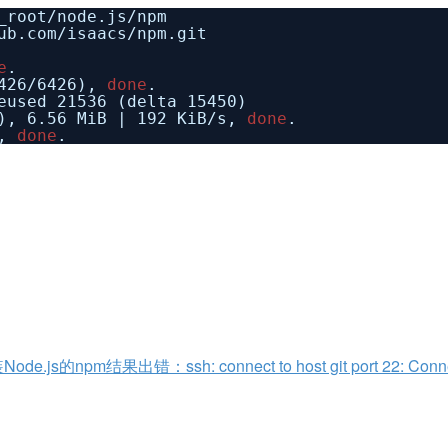
_root/node
.js
/npm
ub
.com
/isaacs/npm
.git
e
.
426
/6426
),
done
.
eused 21536 (delta 15450)
), 6.56 MiB | 192 KiB
/s
,
done
.
),
done
.
s的npm结果出错：ssh: connect to host git port 22: Conne