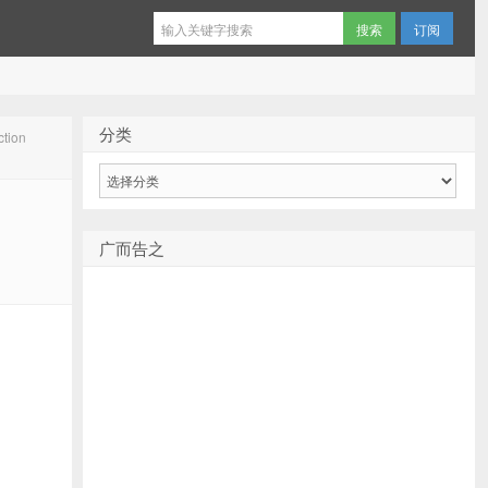
订阅
分类
tion
分
类
广而告之