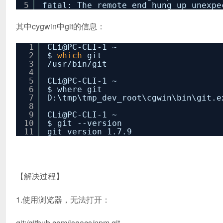
5
fatal: The remote end hung up unexpe
其中cygwin中git的信息：
1
CLi@PC-CLI-1 ~
2
$
which
git
3
/usr/bin/git
4
5
CLi@PC-CLI-1 ~
6
$ where git
7
D:\tmp\tmp_dev_root\cgwin\bin\git.e
8
9
CLi@PC-CLI-1 ~
10
$ git --version
11
git version 1.7.9
【解决过程】
1.使用浏览器，无法打开：
git:/github.com/isaacs/npm.git