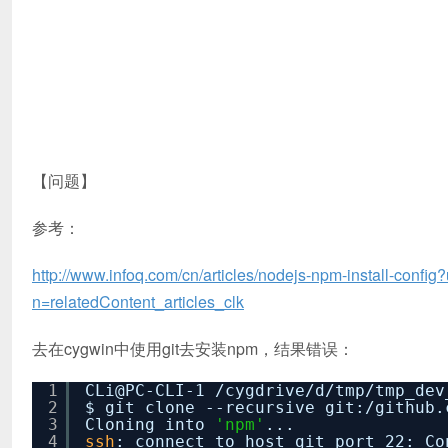
【问题】
参考：
http://www.infoq.com/cn/articles/nodejs-npm-install-co
n=relatedContent_articles_clk
去在cygwin中使用git去安装npm，结果错误：
1
CLi@PC-CLI-1
/cygdrive/d/tmp/tmp_dev
2
$ git clone --recursive git:
/github
.
3
Cloning into
'npm'
...
4
ssh
: connect to host git port 22: Co