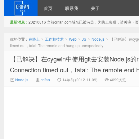
首页
联系我
关于
最新消息：
20210816 当前crifan.com域名已被污染，为防止失联，请关
在路上
你的位置：
在路上
工作和技术
Web
JS
Node.js
【已解决】在cygwin中
>
>
>
>
>
timed out，fatal: The remote end hung up unexpectedly
【已解决】在cygwin中使用git去安装Node.js的npm结果出
Connection timed out，fatal: The remote end 
Node.js
crifan
14年前 (2012-11-09)
4099浏览