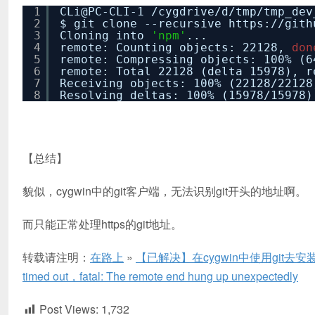
1
CLi@PC-CLI-1
/cygdrive/d/tmp/tmp_dev
2
$ git clone --recursive https:
//gith
3
Cloning into
'npm'
...
4
remote: Counting objects: 22128,
don
5
remote: Compressing objects: 100% (6
6
remote: Total 22128 (delta 15978), r
7
Receiving objects: 100% (22128
/22128
8
Resolving deltas: 100% (15978
/15978
【总结】
貌似，cygwin中的git客户端，无法识别git开头的地址啊。
而只能正常处理https的git地址。
转载请注明：
在路上
»
【已解决】在cygwin中使用git去安装Node.j
timed out，fatal: The remote end hung up unexpectedly
Post Views:
1,732