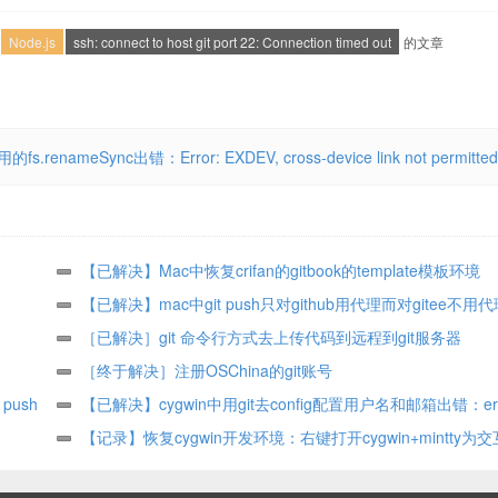
Node.js
ssh: connect to host git port 22: Connection timed out
的文章
renameSync出错：Error: EXDEV, cross-device link not permitted
【已解决】Mac中恢复crifan的gitbook的template模板环境
【已解决】mac中git push只对github用代理而对gitee不用
［已解决］git 命令行方式去上传代码到远程到git服务器
［终于解决］注册OSChina的git账号
 push
【已解决】cygwin中用git去config配置用户名和邮箱出错：err
cannot run vi: No such file or directory
【记录】恢复cygwin开发环境：右键打开cygwin+mintty为
+mintty支持log文件