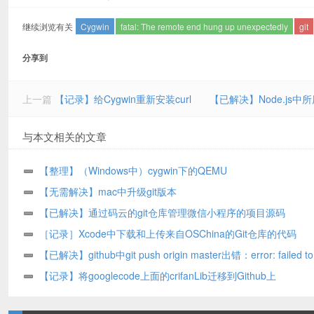
继续浏览有关
Cygwin
fatal: The remote end hung up unexpectedly
git
分享到
上一篇
【记录】给Cygwin重新安装curl
【已解决】Node.js中所用的fs.
与本文相关的文章
【整理】（Windows中）cygwin下的QEMU
【无需解决】mac中升级git版本
【已解决】通过码云的git仓库管理微信小程序的项目源码
［记录］Xcode中下载和上传来自OSChina的Git仓库的代码
【已解决】github中git push origin master出错：error: failed to
some refs to
【记录】将googlecode上面的crifanLib迁移到Github上