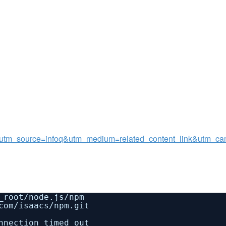
nfig?utm_source=infoq&utm_medium=related_content_link&utm_c
_root/node
.js
/npm
com
/isaacs/npm
.git
nnection timed out