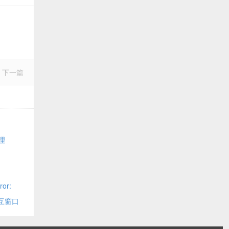
下一篇
代理
or:
交互窗口