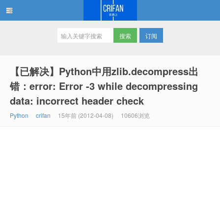
订阅
在路上
【已解决】Python中用zlib.decompress出
错：error: Error -3 while decompressing
data: incorrect header check
Python
crifan
15年前 (2012-04-08)
10606浏览