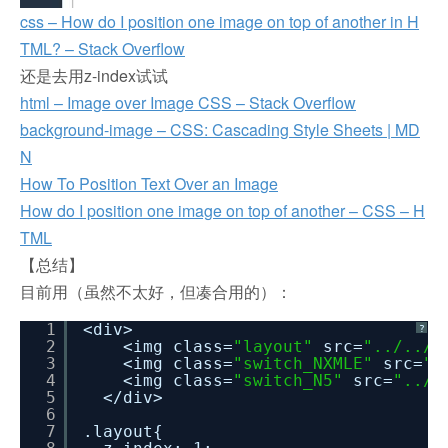
css – How do I position one image on top of another in H
TML? – Stack Overflow
还是去用z-index试试
html – Image over Image CSS – Stack Overflow
background-image – CSS: Cascading Style Sheets | MD
N
How To Position Text Over an Image
How do I position one image on top of another – CSS – H
TML
【总结】
目前用（虽然不太好，但凑合用的）：
1
<div>
?
2
<img class=
"layout"
src=
"../../a
3
<img class=
"switch_NXMLE"
src=
".
4
<img class=
"switch_N5"
src=
"../.
5
</div>
6
7
.layout{