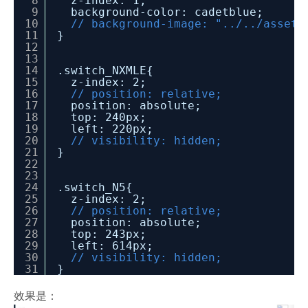
8
z-index: 1;
9
background-color: cadetblue;
10
// background-image: "../../assets
11
}
12
13
14
.switch_NXMLE{
15
z-index: 2;
16
// position: relative;
17
position: absolute;
18
top: 240px;
19
left: 220px;
20
// visibility: hidden;
21
}
22
23
24
.switch_N5{
25
z-index: 2;
26
// position: relative;
27
position: absolute;
28
top: 243px;
29
left: 614px;
30
// visibility: hidden;
31
}
效果是：