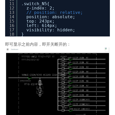
11
.switch_N5{
12
z-index: 2;
13
// position: relative;
14
position: absolute;
15
top: 243px;
16
left: 614px;
17
visibility: hidden;
18
}
即可显示之前内容，即开关断开的：