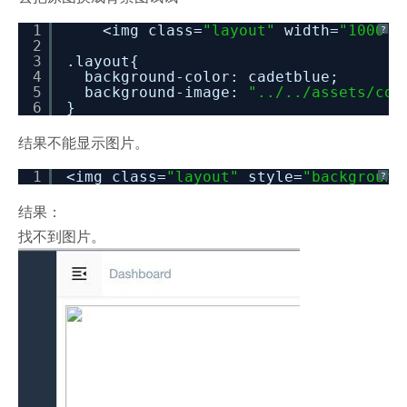
1
<img class=
"layout"
width=
"1000"
?
2
3
.layout{
4
background-color: cadetblue;
5
background-image:
"../../assets/con
6
}
结果不能显示图片。
1
<img class=
"layout"
style=
"background
?
结果：
找不到图片。