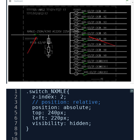
1
.switch_NXMLE{
?
2
z-index: 2;
3
// position: relative;
4
position: absolute;
5
top: 240px;
6
left: 220px;
7
visibility: hidden;
8
}
9
10