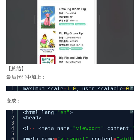
【总结】
最后代码中加上：
1
maximum
-
scale
=
1.0
, user
-
scalable
=
0
?
变成：
1
<html lang
=
"en"
>
?
2
<head>
3
4
<!
-
-
<meta name
=
"viewport"
content
=
"w
5
6
<meta name
=
"viewport"
content
=
"width=