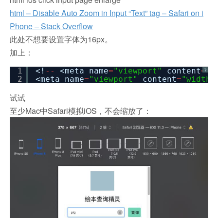
html – Disable Auto Zoom in Input “Text” tag – Safari on i
Phone – Stack Overflow
此处不想要设置字体为16px。
加上：
1
<!
-
-
<meta name
=
"viewport"
content
=
"w
?
2
<meta name
=
"viewport"
content
=
"width=
试试
至少Mac中Safari模拟iOS，不会缩放了：