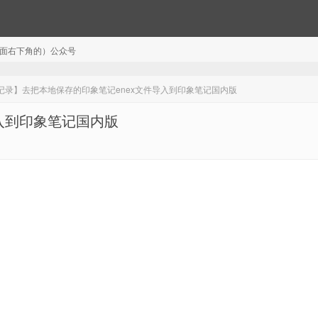
注（页面右下角的）公众号
记录】去把本地保存的印象笔记enex文件导入到印象笔记国内版
入到印象笔记国内版