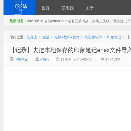
首页
联系我
关于
最新消息：
20210816 当前crifan.com域名已被污染，为防止失联，请关
在路上
你的位置：
在路上
生活
电脑+数码+软件
笔记类软件
印象笔记
【
>
>
>
>
>
【记录】去把本地保存的印象笔记enex文件导
印象笔记
crifan
11年前 (2015-09-30)
4734浏览