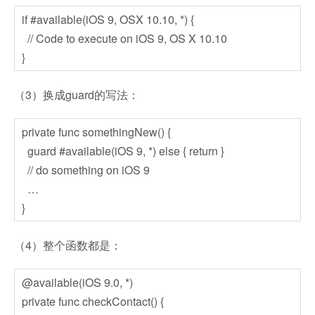
if #available(iOS 9, OSX 10.10, *) {
// Code to execute on iOS 9, OS X 10.10
}
（3）换成guard的写法：
private func somethingNew() {
guard #available(iOS 9, *) else { return }
// do something on iOS 9
…
}
（4）整个函数都是：
@available(iOS 9.0, *)
private func checkContact() {