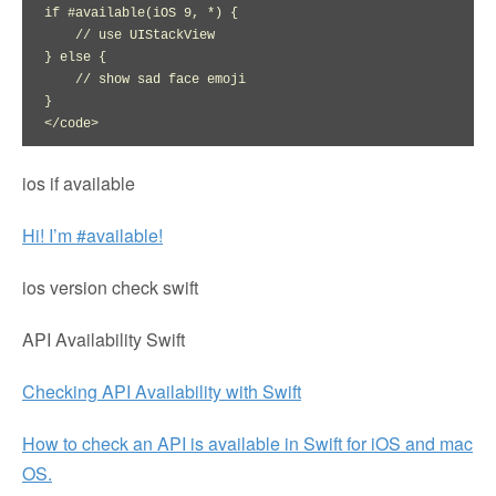
if #available(iOS 9, *) {

    // use UIStackView

} else {

    // show sad face emoji

}

</code>
ios if available
Hi! I’m #available!
ios version check swift
API Availability Swift
Checking API Availability with Swift
How to check an API is available in Swift for iOS and mac
OS.