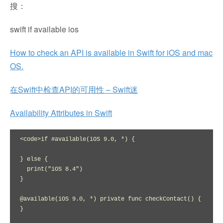
搜：
swift if available ios
How to check an API is available in Swift for iOS and mac
OS.
在Swift中检查API的可用性 – Swift迷
Availability Attributes in Swift
<code>if #available(iOS 9.0, *) {

} else {

  print("iOS 8.4")

}

@available(iOS 9.0, *) private func checkContact() {

}
