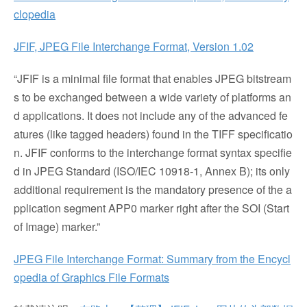
clopedia
JFIF, JPEG File Interchange Format, Version 1.02
“JFIF is a minimal file format that enables JPEG bitstream
s to be exchanged between a wide variety of platforms an
d applications. It does not include any of the advanced fe
atures (like tagged headers) found in the TIFF specificatio
n. JFIF conforms to the interchange format syntax specifie
d in JPEG Standard (ISO/IEC 10918-1, Annex B); its only
additional requirement is the mandatory presence of the a
pplication segment APP0 marker right after the SOI (Start
of Image) marker.”
JPEG File Interchange Format: Summary from the Encycl
opedia of Graphics File Formats