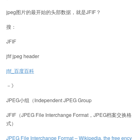
jpeg图片的最开始的头部数据，就是JFIF？
搜：
JFIF
jfif jpeg header
jfif_百度百科
－》
JPEG小组（Independent JPEG Group
JFIF（JPEG File Interchange Format，JPEG档案交换格
式）
JPEG File Interchange Format – Wikipedia, the free ency