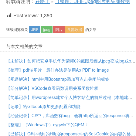
转载请注明：
在路上
»
【整理】JFIF Jpeg图片的头部数据
Post Views:
1,350
继续浏览有关
JFIF
jpeg
图片
头部数据
的文章
与本文相关的文章
【未解决】如何把安卓手机华为荣耀6的截图后缀从jpeg变成jpg或png
【整理】pdf转图片：最佳办法是使用Ap PDF to Image
【规避解决】html中用Bootstrap添加可点击关闭的标签
【部分解决】VSCode查看函数调用关系函数堆栈
【简单记录】用wordpress建立个人博客站点的前后过程（本地建站，买域名，买主机，在线建站）
【记录】给Gitbook添加更多配置和功能
【经验记录】C#中，库函数有bug，会将http所返回的response响应中的headers头信息中的Set-Cookie值，解析错误，丢失部分cookie
【整理】（Windows中）cygwin下的QEMU
【已解决】C#中得到的Http的response中的Set-Cookie的内容的格式不对/错误/不正确 –> 已实现把Set-Cookie部分的字符串解析为CookieCollection