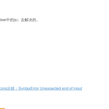
iew中的js）去解决的。
出错：SyntaxError Unexpected end of input