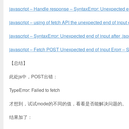
javascript – Handle response – SyntaxError: Unexpected e
javascript – using of fetch API the unexpected end of input
javascript – SyntaxError: Unexpected end of input after .jso
javascript – Fetch POST Unexpected end of input Erorr – 
【总结】
此处js中，POST出错：
TypeError: Failed to fetch
才想到，试试mode的不同的值，看看是否能解决问题的。
结果加了：