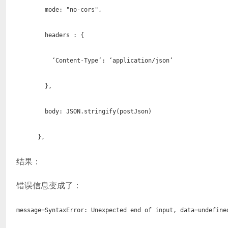
mode: "no-cors",
headers : {
‘Content-Type’: ‘application/json’
},
body: JSON.stringify(postJson)
},
结果：
错误信息变成了：
message=SyntaxError: Unexpected end of input, data=undefine