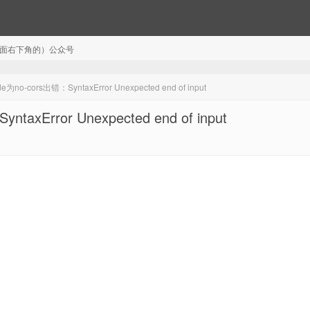
注（页面右下角的）公众号
-cors出错：SyntaxError Unexpected end of input
Error Unexpected end of input