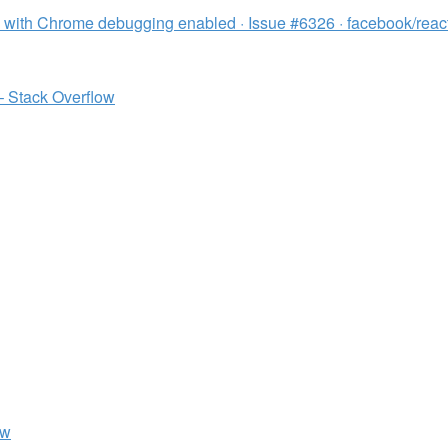
 with Chrome debugging enabled · Issue #6326 · facebook/react
 – Stack Overflow
ow