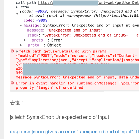
去搜：
js fetch SyntaxError: Unexpected end of input
response.json() gives an error "unexpected end of input" if t