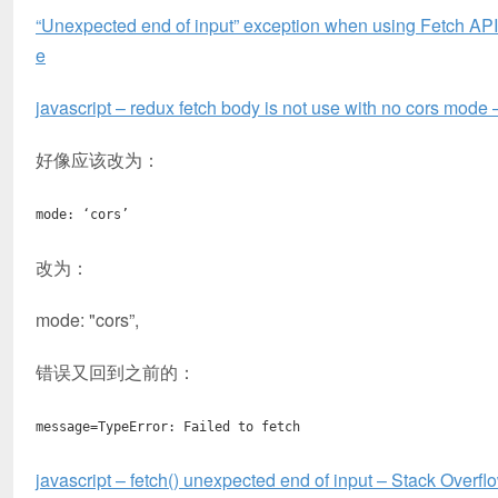
“Unexpected end of input” exception when using Fetch API
e
javascript – redux fetch body is not use with no cors mode
好像应该改为：
mode: ‘cors’
改为：
mode: "cors”,
错误又回到之前的：
message=TypeError: Failed to fetch
javascript – fetch() unexpected end of input – Stack Overfl