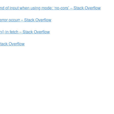
nd of input when using mode: ‘no-cors’ – Stack Overflow
 error occurr – Stack Overflow
n() in fetch – Stack Overflow
Stack Overflow