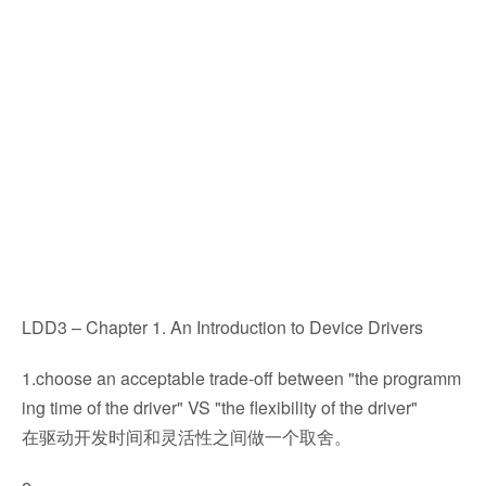
LDD3 – Chapter 1. An Introduction to Device Drivers
1.choose an acceptable trade-off between "the programm
ing time of the driver" VS "the flexibility of the driver"
在驱动开发时间和灵活性之间做一个取舍。