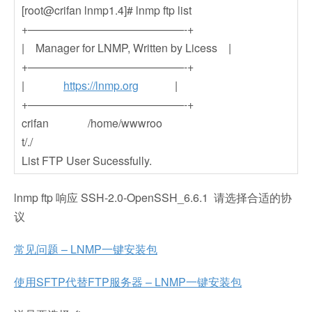
[root@crifan lnmp1.4]# lnmp ftp list
+——————————————-+
| Manager for LNMP, Written by Licess |
+——————————————-+
|
https://lnmp.org
|
+——————————————-+
crifan /home/wwwroo
t/./
List FTP User Sucessfully.
lnmp ftp 响应 SSH-2.0-OpenSSH_6.6.1 请选择合适的协
议
常见问题 – LNMP一键安装包
使用SFTP代替FTP服务器 – LNMP一键安装包