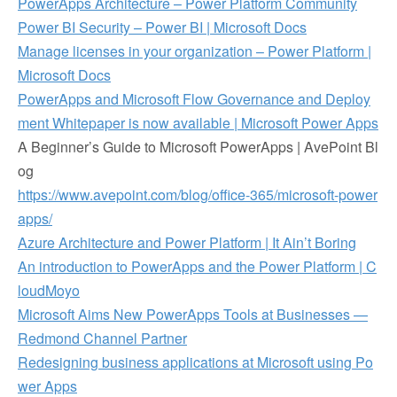
PowerApps Architecture – Power Platform Community
Power BI Security – Power BI | Microsoft Docs
Manage licenses in your organization – Power Platform |
Microsoft Docs
PowerApps and Microsoft Flow Governance and Deploy
ment Whitepaper is now available | Microsoft Power Apps
A Beginner’s Guide to Microsoft PowerApps | AvePoint Bl
og
https://www.avepoint.com/blog/office-365/microsoft-power
apps/
Azure Architecture and Power Platform | It Ain’t Boring
An introduction to PowerApps and the Power Platform | C
loudMoyo
Microsoft Aims New PowerApps Tools at Businesses —
Redmond Channel Partner
Redesigning business applications at Microsoft using Po
wer Apps