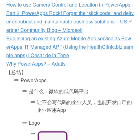
How to use Camera Control and Location in PowerApps
Part 2: PowerApps Rock! Forget the “slick code” and deliv
er on robust and maintainable business solutions – US P
artner Community Blog – Microsoft
Publishing an existing Azure Mobile App service as Pow
erApps ‘IT Managed API’ (Using the HealthClinic.biz sam
ple apps) | Cesar de la Torre
Why PowerApps? – Adatis
【总结】
PowerApps
是什么：微软的低代码平台
让不会写代码的企业人员，也能开发自己的
企业应用App
Logo