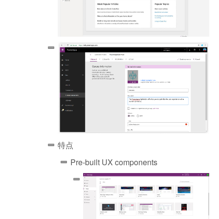
特点
Pre-built UX components