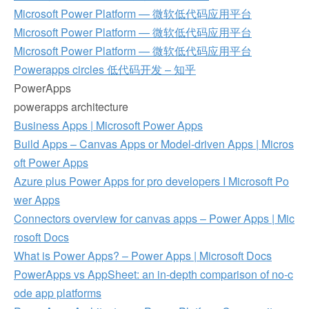
Microsoft Power Platform — 微软低代码应用平台
Microsoft Power Platform — 微软低代码应用平台
Microsoft Power Platform — 微软低代码应用平台
Powerapps circles 低代码开发 – 知乎
PowerApps
powerapps architecture
Business Apps | Microsoft Power Apps
Build Apps – Canvas Apps or Model-driven Apps | Micros
oft Power Apps
Azure plus Power Apps for pro developers I Microsoft Po
wer Apps
Connectors overview for canvas apps – Power Apps | Mic
rosoft Docs
What is Power Apps? – Power Apps | Microsoft Docs
PowerApps vs AppSheet: an in-depth comparison of no-c
ode app platforms