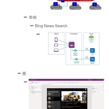
举例
Bing News Search
图