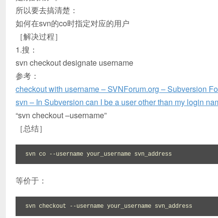
所以要去搞清楚：
如何在svn的co时指定对应的用户
［解决过程］
1.搜：
svn checkout designate username
参考：
checkout with username – SVNForum.org – Subversion F
svn – In Subversion can I be a user other than my login n
“svn checkout –username”
［总结］
svn co --username your_username svn_address
等价于：
svn checkout --username your_username svn_address