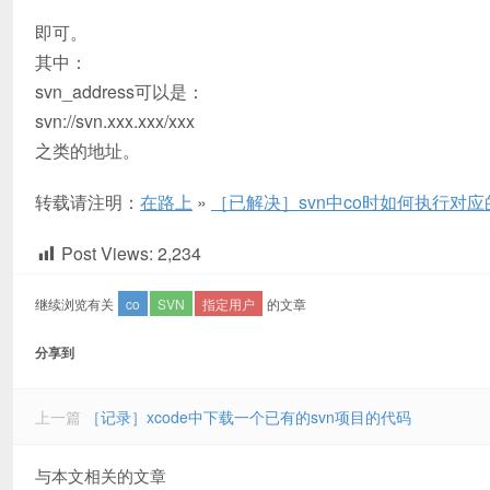
即可。
其中：
svn_address可以是：
svn://svn.xxx.xxx/xxx
之类的地址。
转载请注明：
在路上
»
［已解决］svn中co时如何执行对
Post Views:
2,234
继续浏览有关
co
SVN
指定用户
的文章
分享到
上一篇
［记录］xcode中下载一个已有的svn项目的代码
与本文相关的文章