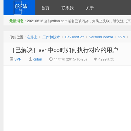
首页
联系我
关于
最新消息：
20210816 当前crifan.com域名已被污染，为防止失联，请关
在路上
你的位置：
在路上
工作和技术
DevToolSoft
VersionControl
SVN
>
>
>
>
>
［已解决］svn中co时如何执行对应的用户
SVN
crifan
11年前 (2015-10-25)
4299浏览