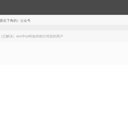
注（页面右下角的）公众号
［已解决］svn中co时如何执行对应的用户