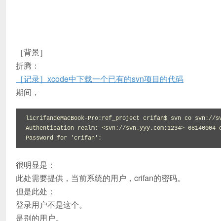
［背景］
折腾：
［记录］xcode中下载一个已有的svn项目的代码
期间，
licrifandeMacBook-Pro:ref_project crifan$ svn co svn://sv
Authentication realm: <svn://svn.yyy.com:1234> 68140004-c
Password for 'crifan':
很明显是：
此处需要提供，当前系统的用户，crifan的密码。
但是此处：
登录用户不是这个。
是别的用户。