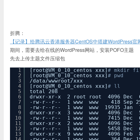
折腾：
【记录】给腾讯云香港服务器CentOS中搭建WordPress
期间，需要去给在线的WordPress网站，安装POFO主题
先去上传主题文件压缩包
1
[root@VM_0_10_centos xxx]
# mkdir fi
2
[root@VM_0_10_centos xxx]
# pwd
3
/data/wwwroot/xxx
4
[root@VM_0_10_centos xxx]
# ll
5
total 208
6
drwxr-xr-x 2 root root 4096 Dec 6
7
-rw-r--r-- 1 www www 418 Sep 25
8
-rw-r--r-- 1 www www 19935 Jan 7
9
drwxr-xr-x 3 www www 4096 Dec 5 
10
-rw-r--r-- 1 www www 7415 Dec 6 
11
drwxr-xr-x 2 www www 4096 Dec 5
12
-rw-r--r-- 1 www www 5458 Dec 6 
13
drwxr-xr-x 9 www www 4096 Feb 8
14
-rw-r--r-- 1 www www 364 Dec 19