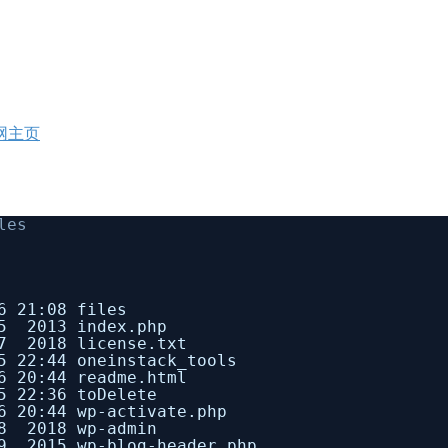
官网主页
les
 21:08 files
 2013 index.php
 2018 license.txt
22:44 oneinstack_tools
20:44 readme.html
 22:36 toDelete
20:44 wp-activate.php
 2018 wp-admin
 2015 wp-blog-header.php