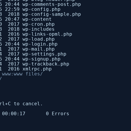
20:44 wp-comments-post.php
22:59 wp-config.php
 2018 wp-config-sample.php
 20:47 wp-content
 2017 wp-cron.php
8 2018 wp-includes
 2016 wp-links-opml.php
 2017 wp-load.php
 20:44 wp-login.php
 2017 wp-mail.php
 2017 wp-settings.php
 20:44 wp-signup.php
 2017 wp-trackback.php
 2016 xmlrpc.php
 www:www files/
/
rl+C to cancel.
c 00:00:17 0 Errors