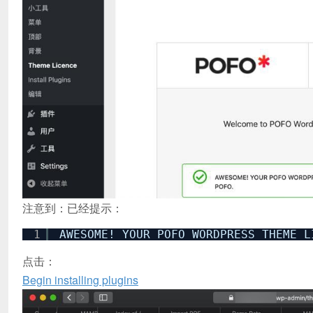
注意到：已经提示：
1
AWESOME! YOUR POFO WORDPRESS THEME L
点击：
Begin installing plugins