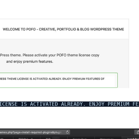
ICENSE IS ACTIVATED ALREADY. ENJOY PREMIUM FE