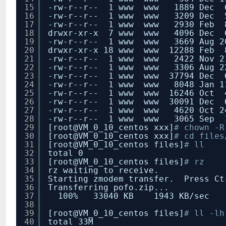
15
-rw-r--r-- 1 www www 1889 Dec 6 
16
-rw-r--r-- 1 www www 3209 Dec 5 
17
-rw-r--r-- 1 www www 2930 Feb 8
18
drwxr-xr-x 7 www www 4096 Dec 6
19
-rw-r--r-- 1 www www 3669 Aug 20
20
drwxr-xr-x 18 www www 12288 Feb 
21
-rw-r--r-- 1 www www 2422 Nov 21
22
-rw-r--r-- 1 www www 3306 Aug 22
23
-rw-r--r-- 1 www www 37794 Dec 6
24
-rw-r--r-- 1 www www 8048 Jan 11
25
-rw-r--r-- 1 www www 16246 Oct 4
26
-rw-r--r-- 1 www www 30091 Dec 6
27
-rw-r--r-- 1 www www 4620 Oct 24
28
-rw-r--r-- 1 www www 3065 Sep 1
29
[root@VM_0_10_centos xxx]
# chown -R
30
[root@VM_0_10_centos xxx]
# cd files
31
[root@VM_0_10_centos files]
# ll
32
total 0
33
[root@VM_0_10_centos files]
# rz
34
rz waiting to receive.
35
Starting zmodem transfer. Press Ct
36
Transferring pofo.zip...
37
100% 33040 KB 1943 KB/se
38
39
[root@VM_0_10_centos files]
# ll -lh
40
total 33M