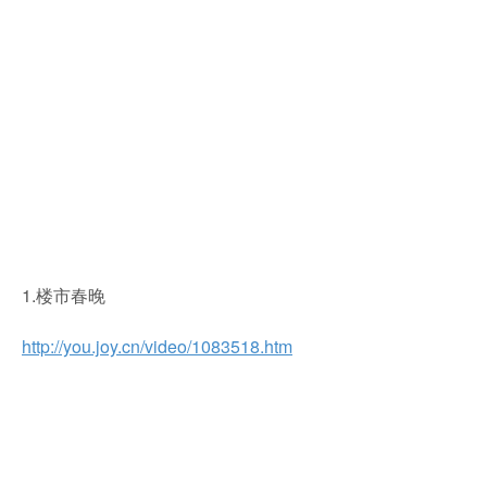
1.楼市春晚
http://you.joy.cn/video/1083518.htm