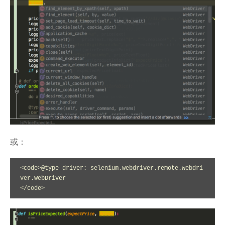
或：
<code>@type driver: selenium.webdriver.remote.webdri
ver.WebDriver

</code>