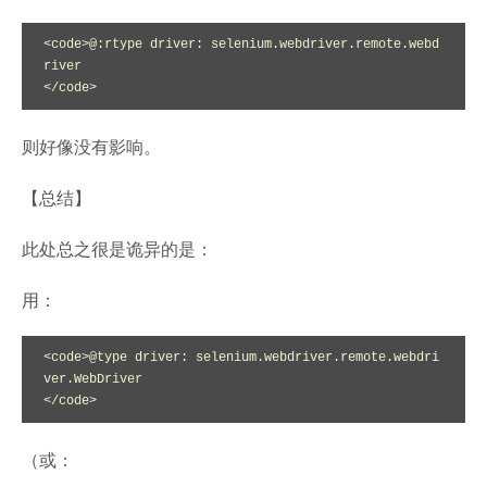
<code>@:rtype driver: selenium.webdriver.remote.webd
river

</code>
则好像没有影响。
【总结】
此处总之很是诡异的是：
用：
<code>@type driver: selenium.webdriver.remote.webdri
ver.WebDriver

</code>
（或：