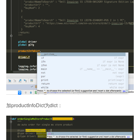
加productInfoDict为dict：