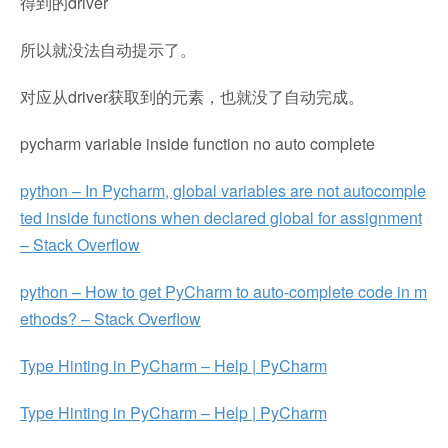
得到的driver
所以就没法自动提示了。
对应从driver获取到的元素，也就没了自动完成。
pycharm variable inside function no auto complete
python – In Pycharm, global variables are not autocomple
ted inside functions when declared global for assignment
– Stack Overflow
python – How to get PyCharm to auto-complete code in m
ethods? – Stack Overflow
Type Hinting in PyCharm – Help | PyCharm
Type Hinting in PyCharm – Help | PyCharm