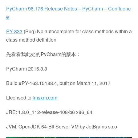
PyCharm 96.176 Release Notes – PyCharm – Confluenc
e
PY-833
(Bug) No autocomplete for class methods within a
class method definition
先看看我此处的PyCharm的版本：
PyCharm 2016.3.3
Build #PY-163.15188.4, built on March 11, 2017
Licensed to
imsxm.com
JRE: 1.8.0_112-release-408-b6 x86_64
JVM: OpenJDK 64-Bit Server VM by JetBrains s.r.o