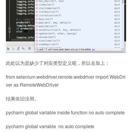
此处以为是缺少了对应类型定义呢，所以去加上：
from
selenium.webdriver.remote.
webdriver
import
WebDri
ver
as
RemoteWebDriver
结果依旧没用。
pycharm global variable inside function no auto complete
pycharm global variable no auto complete