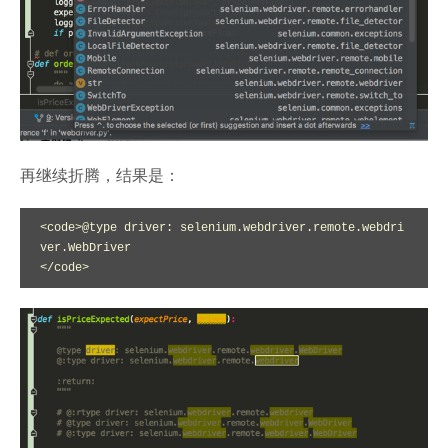
再继续折腾，结果是：
<code>@type driver: selenium.webdriver.remote.webdri
ver.WebDriver

</code>