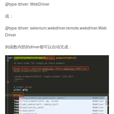
@type driver:
WebDriver
或：
@type driver: selenium.webdriver.remote.webdriver.
Web
Driver
则函数内部的driver都可以自动完成：