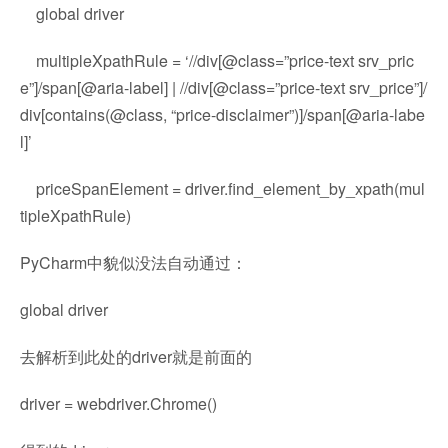
global
driver
multipleXpathRule
=
‘//div[@class=”price-text srv_pric
e”]/span[@aria-label] | //div[@class=”price-text srv_price”]/
div[contains(@class, “price-disclaimer”)]/span[@aria-labe
l]’
priceSpanElement
=
driver.find_element_by_xpath(mul
tipleXpathRule)
PyCharm中貌似没法自动通过：
global
driver
去解析到此处的driver就是前面的
driver
=
webdriver.Chrome()