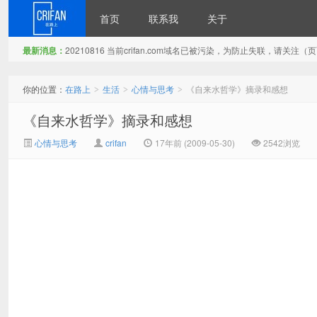
首页
联系我
关于
最新消息：
20210816 当前crifan.com域名已被污染，为防止失联，请关
在路上
你的位置：
在路上
生活
心情与思考
《自来水哲学》摘录和感想
>
>
>
《自来水哲学》摘录和感想
心情与思考
crifan
17年前 (2009-05-30)
2542浏览