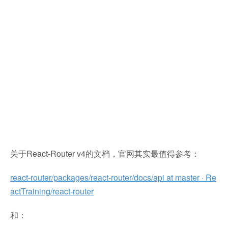
关于React-Router v4的文档，官网其实最值得参考：
react-router/packages/react-router/docs/api at master · Re
actTraining/react-router
和：