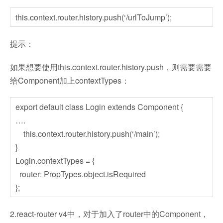
this.context.router.history.push(‘/urlToJump’);
提示：
如果想要使用this.context.router.history.push，则需要需要
给Component加上contextTypes：
export default class Login extends Component {
….
this.context.router.history.push(‘/main’);
}
Login.contextTypes = {
router: PropTypes.object.isRequired
};
2.react-router v4中，对于加入了router中的Component，