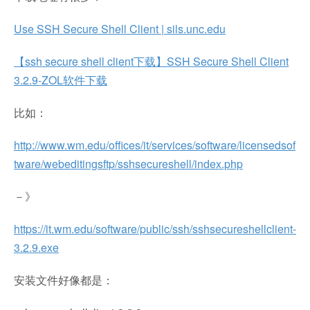
Use SSH Secure Shell Client | sils.unc.edu
【ssh secure shell client下载】SSH Secure Shell Client
3.2.9-ZOL软件下载
比如：
http://www.wm.edu/offices/it/services/software/licensedsof
tware/webeditingsftp/sshsecureshell/index.php
－》
https://it.wm.edu/software/public/ssh/sshsecureshellclient-
3.2.9.exe
安装文件好像都是：