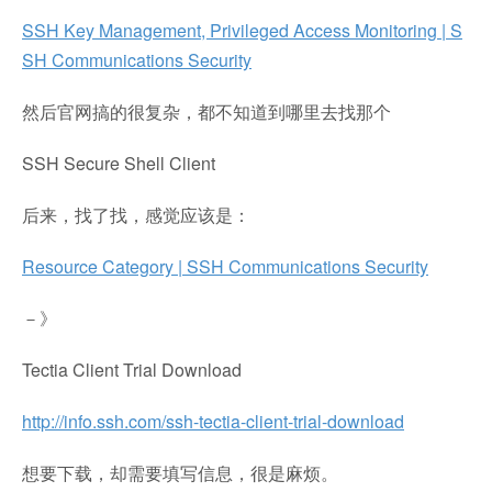
SSH Key Management, Privileged Access Monitoring | S
SH Communications Security
然后官网搞的很复杂，都不知道到哪里去找那个
SSH Secure Shell Client
后来，找了找，感觉应该是：
Resource Category | SSH Communications Security
－》
Tectia Client Trial Download
http://info.ssh.com/ssh-tectia-client-trial-download
想要下载，却需要填写信息，很是麻烦。