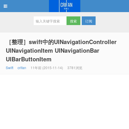
订阅
在路上
［整理］swift中的UINavigationController
UINavigationItem UINavigationBar
UIBarButtonItem
Swift
crifan
11年前 (2015-11-14)
3781浏览