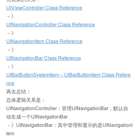
UIViewController Class Reference
－》
UINavigationController Class Reference
－》
UINavigationItem Class Reference
－》
UINavigationBar Class Reference
－》
UIBarButtonSystemItem – UIBarButtonItem Class Refere
nce
再去总结：
总体逻辑关系是：
UINavigationController：管理UINavigationBar，默认自
动生成一个UINavigationBar
－》UINavigationBar：其中管理和显示的是UINavigationI
tem