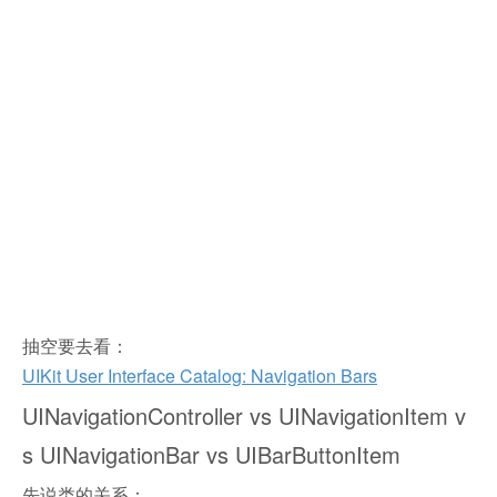
抽空要去看：
UIKit User Interface Catalog: Navigation Bars
UINavigationController vs UINavigationItem v
s UINavigationBar vs UIBarButtonItem
先说类的关系：