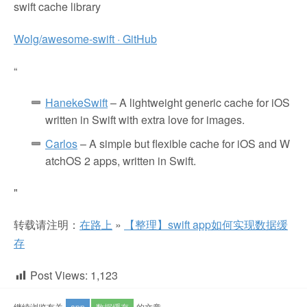
swift cache library
Wolg/awesome-swift · GitHub
“
HanekeSwift
– A lightweight generic cache for iOS
written in Swift with extra love for images.
Carlos
– A simple but flexible cache for iOS and W
atchOS 2 apps, written in Swift.
"
转载请注明：
在路上
»
【整理】swift app如何实现数据缓
存
Post Views:
1,123
继续浏览有关
app
数据缓存
的文章