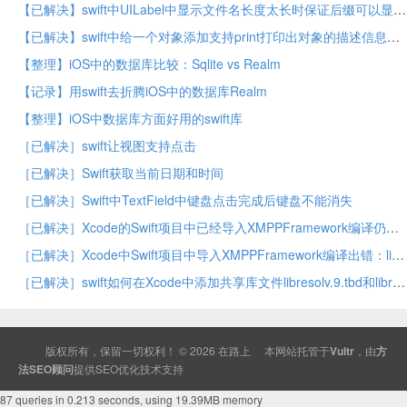
【已解决】swift中UILabel中显示文件名长度太长时保证后缀可以显示
【已解决】swift中给一个对象添加支持print打印出对象的描述信息
【整理】iOS中的数据库比较：Sqlite vs Realm
【记录】用swift去折腾iOS中的数据库Realm
【整理】iOS中数据库方面好用的swift库
［已解决］swift让视图支持点击
［已解决］Swift获取当前日期和时间
［已解决］Swift中TextField中键盘点击完成后键盘不能消失
［已解决］Xcode的Swift项目中已经导入XMPPFramework编译仍出错：Use of undeclared type ‘XMPPStream’
［已解决］Xcode中Swift项目中导入XMPPFramework编译出错：libxml xmlversion.h file not found
［已解决］swift如何在Xcode中添加共享库文件libresolv.9.tbd和libresolv.tbd
版权所有，保留一切权利！ © 2026
在路上
本网站托管于
Vultr
，由
方
法SEO顾问
提供
SEO
优化技术支持
87 queries in 0.213 seconds, using 19.39MB memory