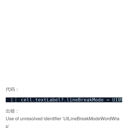
代码：
1
cell.textLabel?.lineBreakMode = UILin
?
出错：
Use of unresolved identifier ‘UILineBreakModeWordWra
p’