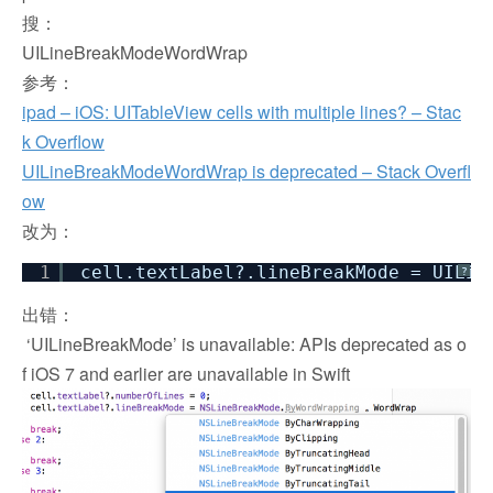
搜：
UILineBreakModeWordWrap
参考：
ipad – iOS: UITableView cells with multiple lines? – Stac
k Overflow
UILineBreakModeWordWrap is deprecated – Stack Overfl
ow
改为：
1
cell.textLabel?.lineBreakMode = UILin
?
出错：
‘UILineBreakMode’ is unavailable: APIs deprecated as o
f iOS 7 and earlier are unavailable in Swift