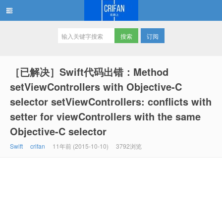
订阅
在路上
［已解决］Swift代码出错：Method
setViewControllers with Objective-C
selector setViewControllers: conflicts with
setter for viewControllers with the same
Objective-C selector
Swift
crifan
11年前 (2015-10-10)
3792浏览