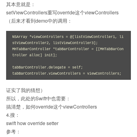
其本意就是：
setViewControllers重写override这个viewControllers
（后来才看到demo中的调用：
NSArray *viewControllers = @[listViewController1, li
stViewController2, listViewController3];

MHTabBarController *tabBarController = [[MHTabBarCon
troller alloc] init];

tabBarController.delegate = self;

tabBarController.viewControllers = viewControllers;
证实了我的猜想）
所以，此处的Swift中也需要：
搞清楚，如何override这个viewControllers
4.搜：
swift how override setter
参考：