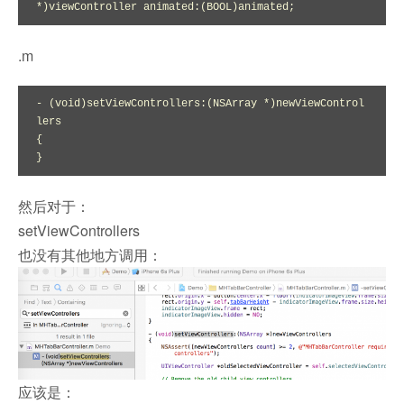
*)viewController animated:(BOOL)animated;
.m
- (void)setViewControllers:(NSArray *)newViewControl
lers

{

}
然后对于：
setViewControllers
也没有其他地方调用：
应该是：