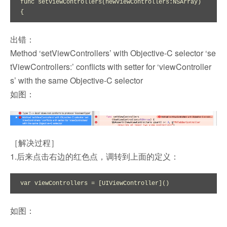
func setViewControllers(newViewControllers:NSArray) 
{
出错：
Method ‘setViewControllers’ with Objective-C selector ‘se
tViewControllers:’ conflicts with setter for ‘viewController
s’ with the same Objective-C selector
如图：
［解决过程］
1.后来点击右边的红色点，调转到上面的定义：
var viewControllers = [UIViewController]()
如图：