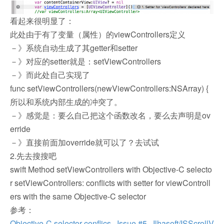
看起来很明显了：
此处由于有了变量（属性）的viewControllers定义
－》系统自动生成了其getter和setter
－》对应的setter就是：setViewControllers
－》而此处自己实现了
func setViewControllers(newViewControllers:NSArray) {
所以和系统内部生成的冲突了。
－》感觉是：要么自己把这个函数改名，要么去声明是ov
erride
－》直接前面加override就可以了？去试试
2.先去搜搜吧
swift Method setViewControllers with Objective-C selecto
r setViewControllers: conflicts with setter for viewControll
ers with the same Objective-C selector
参考：
Objective-C selector conflics · Issue #5 · Ilhasoft/ISScrollV