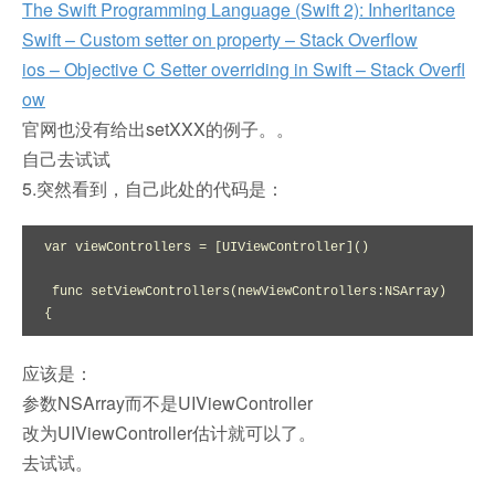
The Swift Programming Language (Swift 2): Inheritance
Swift – Custom setter on property – Stack Overflow
ios – Objective C Setter overriding in Swift – Stack Overfl
ow
官网也没有给出setXXX的例子。。
自己去试试
5.突然看到，自己此处的代码是：
var viewControllers = [UIViewController]()

 func setViewControllers(newViewControllers:NSArray) 
{
应该是：
参数NSArray而不是UIViewController
改为UIViewController估计就可以了。
去试试。