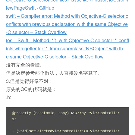
iewPageSwift · GitHub
swift – Compiler error: Method with Objective-C selector c
onflicts with previous declaration with the same Objective
-C selector – Stack Overflow
ios – Swift – Method ‘*()’ with Objective-C selector ‘*’ confl
icts with getter for ‘*’ from superclass ‘NSObject’ with th
e same Objective-C selector – Stack Overflow
没有完全的看懂。
但是决定参考那个做法，去直接改名字算了。
3.但是觉得好像不对：
原先的OC的代码就是：
.h:
@property (nonatomic, copy) NSArray *viewController
s;

- (void)setSelectedViewController:(UIViewController 