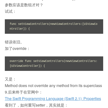
参数应该是数组才对？
试试：
func setViewControllers(newViewControllers:[UIViewCo
ntroller]) {
错误依旧。
加了override：
override func setViewControllers(newViewControllers:
[UIViewController]) {
又是：
Method does not override any method from its superclass
9.后来终于在官网中：
The Swift Programming Language (Swift 2.1): Properties
看到了，如何重写setter，其实就是：