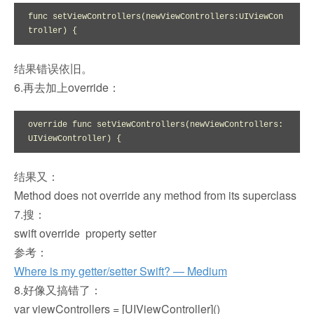
func setViewControllers(newViewControllers:UIViewCon
troller) {
结果错误依旧。
6.再去加上override：
override func setViewControllers(newViewControllers:
UIViewController) {
结果又：
Method does not override any method from its superclass
7.搜：
swift override property setter
参考：
Where is my getter/setter Swift? — Medium
8.好像又搞错了：
var viewControllers = [UIViewController]()