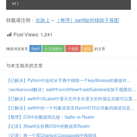
w()
转载请注明：
在路上
»
［整理］swift如何移除子视图
Post Views:
1,241
继续浏览有关
Swift
从父视图中
子视图
移除
的文章
与本文相关的文章
【已解决】Python中如何从字典中移除一个key和value的健值对
［workaround解决］swift中scrollView中addSubview添加子视图但是显示不出来
【已解决】swift中UILabel中显示文件名长度太长时保证后缀可以显示
【已解决】swift中给一个对象添加支持print打印出对象的描述信息
【整理】iOS中的数据库比较：Sqlite vs Realm
【记录】用swift去折腾iOS中的数据库Realm
［记录］将一个库Charts从Cocoapods中移除掉