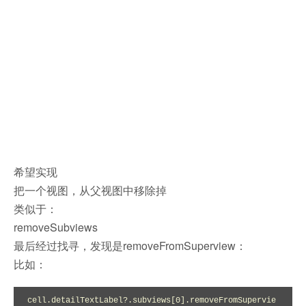
希望实现
把一个视图，从父视图中移除掉
类似于：
removeSubviews
最后经过找寻，发现是removeFromSuperview：
比如：
cell.detailTextLabel?.subviews[0].removeFromSupervie