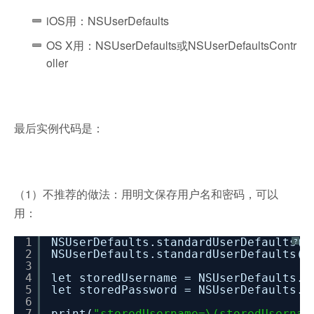
iOS用：NSUserDefaults
OS X用：NSUserDefaults或NSUserDefaultsContr
oller
最后实例代码是：
（1）不推荐的做法：用明文保存用户名和密码，可以
用：
1
NSUserDefaults.standardUserDefaults()
?
2
NSUserDefaults.standardUserDefaults()
3
4
let storedUsername = NSUserDefaults.s
5
let storedPassword = NSUserDefaults.s
6
7
print(
"storedUsername=\(storedUsernam