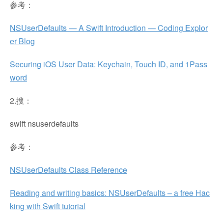
参考：
NSUserDefaults — A Swift Introduction — Coding Explor
er Blog
Securing iOS User Data: Keychain, Touch ID, and 1Pass
word
2.搜：
swift nsuserdefaults
参考：
NSUserDefaults Class Reference
Reading and writing basics: NSUserDefaults – a free Hac
king with Swift tutorial