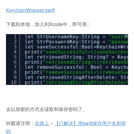
KeychainWrapper.swift
下载到本地，加入到Xcode中，即可用：
1
let StrUsernameKey:String =
"usernam
?
2
let StrPasswordKey:String =
"passwor
3
let saveSuccessful:Bool=KeychainWrap
4
print(
"saveSuccessful=\(saveSuccessf
5
let retrievedString: String? = Keych
6
print(
"retrievedString=\(retrievedSt
7
let removeSuccessful: Bool = Keychai
8
print(
"removeSuccessful=\(removeSucc
9
let retrievedStringAfterDelete: Stri
10
print(
"retrievedStringAfterDelete=\(
去以加密的方式去读取和保存密码了。
转载请注明：
在路上
»
【已解决】用swift保存用户名和密
码