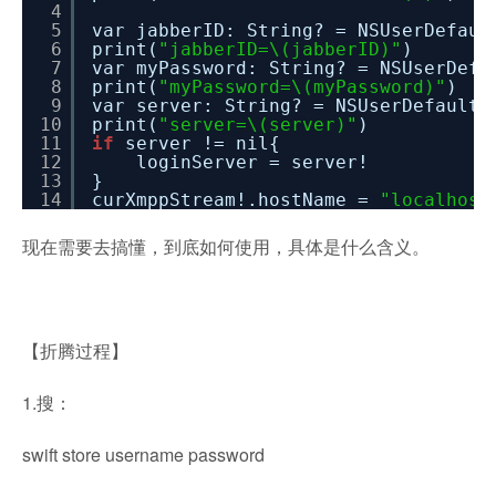
4
5
var jabberID: String? = NSUserDefaul
6
print(
"jabberID=\(jabberID)"
)
7
var myPassword: String? = NSUserDefa
8
print(
"myPassword=\(myPassword)"
)
9
var server: String? = NSUserDefaults
10
print(
"server=\(server)"
)
11
if
server != nil{
12
loginServer = server!
13
}
14
curXmppStream!.hostName =
"localhost
现在需要去搞懂，到底如何使用，具体是什么含义。
【折腾过程】
1.搜：
swift store username password