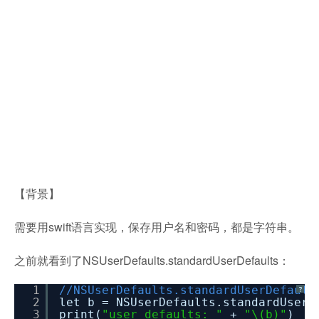
【背景】
需要用swift语言实现，保存用户名和密码，都是字符串。
之前就看到了NSUserDefaults.standardUserDefaults：
1
//NSUserDefaults.standardUserDefault
?
2
let b = NSUserDefaults.standardUserD
3
print(
"user defaults: "
+
"\(b)"
)