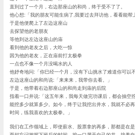
直到过了一个月，右边那座山的和尚，终于受不了了。
他心想:「我的朋友可能生病了,我要过去拜访他，看看能帮
于是他便爬上了左边这座山
去探望他的老朋友
等他到达左边这座山的庙
看到他的老友之后，大吃一惊
因为他的老友，正在庙前打太极拳
一点也不像一个月没喝水的人
他妤奇地问:「你巳经一个月，没有下山挑水了难道你可以
左边这座山的和尚说:「来来来，我带你去看。」
于是，他带着右边那座山的和尚走到庙的后院
指着一口井说:「这五年来，我每天做完功课后，都会抽空
能挖多少就算多少。如今，终于让我挖出井水，我就不必再
时间，练我喜欢的太极拳。」
我们在工作领域上，即使薪水、股票拿的再多，那都是在是
而却忘记把握下班后的时间，挖一口属于自己的井，培养自