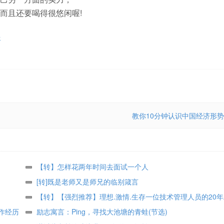
而且还要喝得很悠闲喔!
井
教你10分钟认识中国经济形势
【转】怎样花两年时间去面试一个人
[转]既是老师又是师兄的临别箴言
【转】【强烈推荐】理想.激情.生存一位技术管理人员的20
作经历
和感悟【下】
励志寓言：Ping，寻找大池塘的青蛙(节选)