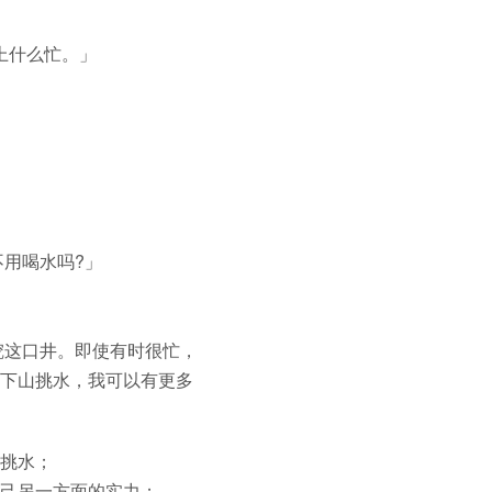
上什么忙。」
不用喝水吗?」
挖这口井。即使有时很忙，
下山挑水，我可以有更多
挑水；
己另一方面的实力；