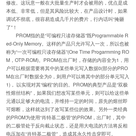
修改。这玩意一般在大批量生产时才会被用的，优点是成
本低、非常低，但是其风险比较大，在产品设计时，如果
调试不彻底，很容易造成几千片的费片，行内话叫“掩砸
了”！
PROM指的是“可编程只读存储器”既Programmable R
ed-Only Memory。这样的产品只允许写入一次，所以也被
称为“一次可编程只读存储器”(One Time Progarmming RO
M，OTP-ROM)。PROM在出厂时，存储的内容全为1，用
户可以根据需要将其中的某些单元写入数据0(部分的PRO
M在出厂时数据全为0，则用户可以将其中的部分单元写入
1)， 以实现对其“编程”的目的。PROM的典型产品是“双极
性熔丝结构”，如果我们想改写某些单元，则可以给这些单
元通以足够大的电流，并维持一定的时间，原先的熔丝即
可熔断，这样就达到了改写某些位的效果。另外一类经典
的PROM为使用“肖特基二极管”的PROM，出厂时，其中
的二极管处于反向截止状态，还是用大电流的方法将反相
电压加在“肖特基二极管”，造成其永久性击穿即可。