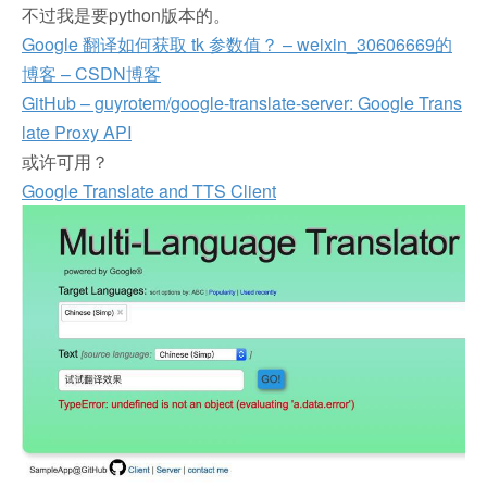
不过我是要python版本的。
Google 翻译如何获取 tk 参数值？ – weixin_30606669的
博客 – CSDN博客
GitHub – guyrotem/google-translate-server: Google Trans
late Proxy API
或许可用？
Google Translate and TTS Client