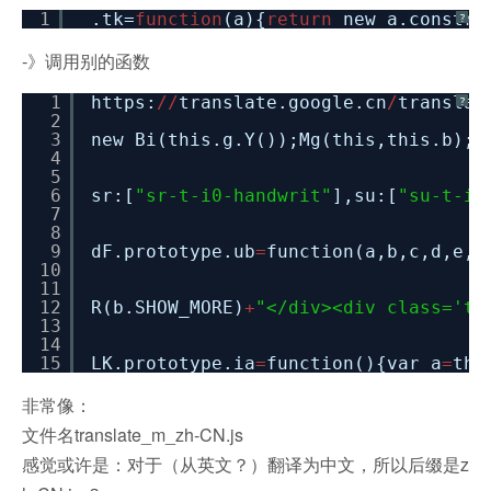
1
_.tk=
function
(a){
return
new a.constru
?
-》调用别的函数
1
https:
/
/
translate.google.cn
/
translat
?
2
3
new Bi(this.g.Y());Mg(this,this.b);G
4
5
6
sr:[
"sr-t-i0-handwrit"
],su:[
"su-t-i0
7
8
9
dF.prototype.ub
=
function(a,b,c,d,e,f
10
11
12
R(b.SHOW_MORE)
+
"</div><div class='tl
13
14
15
LK.prototype.ia
=
function(){var a
=
thi
非常像：
文件名translate_m_zh-CN.js
感觉或许是：对于（从英文？）翻译为中文，所以后缀是z