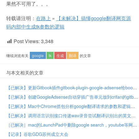
果然不可用了。。。
转载请注明：
在路上
»
【未解决】搞懂google翻译网页源
码内部中生成tk参数的逻辑
Post Views:
3,348
继续浏览有关
google
tk
生成
翻译
的文章
与本文相关的文章
【已解决】更新Gitbook插件gitbook-plugin-google-adsense给book.crifan.com网站添加Google Adsense自动广告
【已解决】创建GoogleAdsense自动穿插广告单元放到crifan的gitbook的books电子书模板中
【已解决】Mac中Chrome抓包分析google翻译请求的参数和逻辑
【已解决】调用语言识别接口传递wav录音尝试翻译识别出的英文的效果
［已解决］mac的LaunchPad中删除google search，youtube等网页快捷方式
【记录】谷歌GDG苏州成立大会