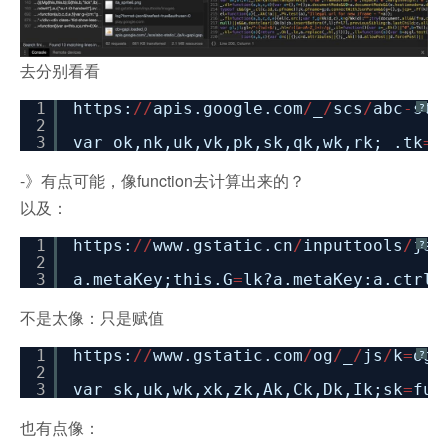
去分别看看
1
https:
/
/
apis.google.com
/
_
/
scs
/
abc
-
sta
?
2
3
var ok,nk,uk,vk,pk,sk,qk,wk,rk;_.tk
=
f
-》有点可能，像function去计算出来的？
以及：
1
https:
/
/
www.gstatic.cn
/
inputtools
/
js
/
?
2
3
a.metaKey;this.G
=
lk?a.metaKey:a.ctrlK
不是太像：只是赋值
1
https:
/
/
www.gstatic.com
/
og
/
_
/
js
/
k
=
og.
?
2
3
var sk,uk,wk,xk,zk,Ak,Ck,Dk,Ik;sk
=
fun
也有点像：