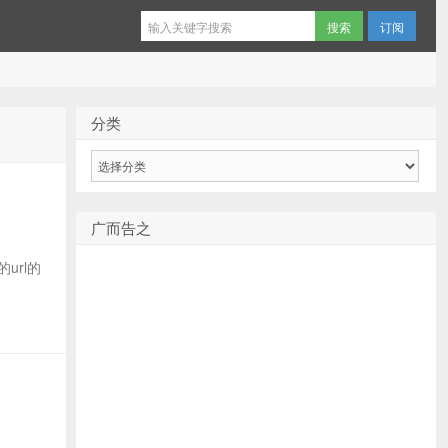
订阅
分类
分
类
广而告之
url的