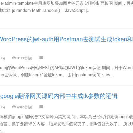
ue-admin-template中用底图加叠加图片等元素实现控制面板图 期间，
s random Math.random() – JavaScript |...
dPress的jwt-auth用Postman去测试生成token和
06)
3128浏览
om的WordPress网站REST的API添加JWT的token认证 期间，对于WordP
man去试试，创建token和验证token。 去用postman访问： /w...
oogle翻译网页源码内部中生成tk参数的逻辑
05)
4369浏览
代码模拟google翻译把中文翻译为英文 期间，本以为已经写好模拟google
了个语言，换了要翻译的内容，结果发现tk值就变了，旧tk值就无效了。 所
..