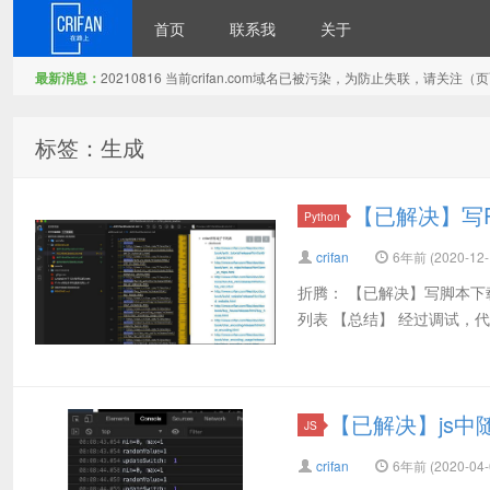
首页
联系我
关于
最新消息：
20210816 当前crifan.com域名已被污染，为防止失联，请关
在路上
标签：生成
【已解决】写Py
Python
crifan
6年前 (2020-12-
折腾： 【已解决】写脚本下载c
列表 【总结】 经过调试，代码： # Func
【已解决】js中
JS
crifan
6年前 (2020-04-