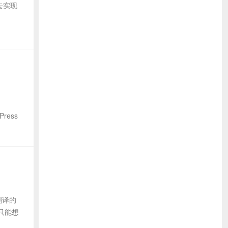
再去实现
ress
翻译的
以只能想