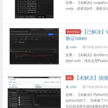
折腾： 【未解决】vuejs的v
vuejs，或者说js中，随机生成0或1 j
【已解决】Wor
WordPress
验证token
crifan
7年前 (2020-03-
折腾： 【未解决】给crifan.c
的jwt-auth，现在去用Post
【未解决】搞懂g
参数
crifan
7年前 (2019-12-
折腾： 【未解决】Python
python代码了。 结果换
办法搞清楚生成tk参数的逻辑.