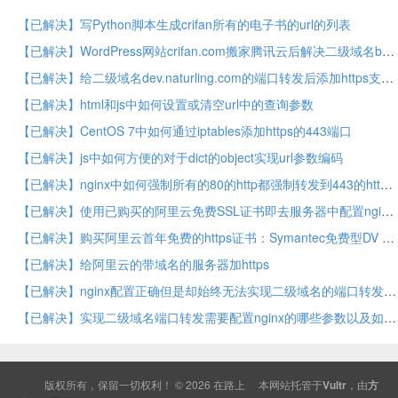
【已解决】写Python脚本生成crifan所有的电子书的url的列表
【已解决】WordPress网站crifan.com搬家腾讯云后解决二级域名book.crifan.com的页面访问
【已解决】给二级域名dev.naturling.com的端口转发后添加https支持
【已解决】html和js中如何设置或清空url中的查询参数
【已解决】CentOS 7中如何通过iptables添加https的443端口
【已解决】js中如何方便的对于dict的object实现url参数编码
【已解决】nginx中如何强制所有的80的http都强制转发到443的https
【已解决】使用已购买的阿里云免费SSL证书即去服务器中配置nginx的https证书
【已解决】购买阿里云首年免费的https证书：Symantec免费型DV SSL证书
【已解决】给阿里云的带域名的服务器加https
【已解决】nginx配置正确但是却始终无法实现二级域名的端口转发效果
【已解决】实现二级域名端口转发需要配置nginx的哪些参数以及如何配置
版权所有，保留一切权利！ © 2026
在路上
本网站托管于
Vultr
，由
方