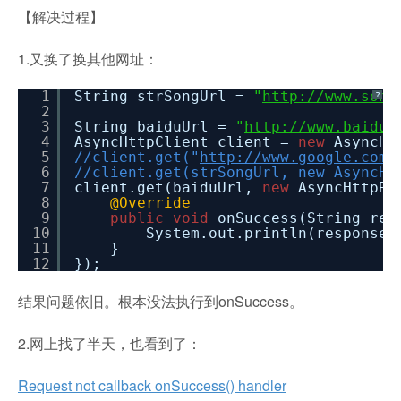
【解决过程】
1.又换了换其他网址：
1
String strSongUrl =
"
http://www.song
?
2
3
String baiduUrl =
"
http://www.baidu.
4
AsyncHttpClient client =
new
AsyncHt
5
//client.get("
http://www.google.com
"
6
//client.get(strSongUrl, new AsyncHt
7
client.get(baiduUrl,
new
AsyncHttpRe
8
@Override
9
public
void
onSuccess(String res
10
System.out.println(response)
11
}
12
});
结果问题依旧。根本没法执行到onSuccess。
2.网上找了半天，也看到了：
Request not callback onSuccess() handler