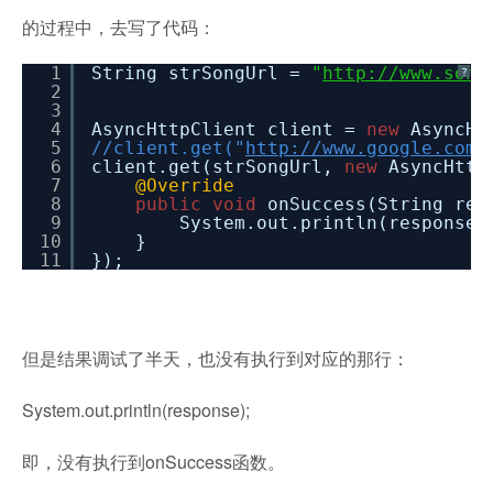
的过程中，去写了代码：
1
String strSongUrl =
"
http://www.song
?
2
3
4
AsyncHttpClient client =
new
AsyncHt
5
//client.get("
http://www.google.com
"
6
client.get(strSongUrl,
new
AsyncHttp
7
@Override
8
public
void
onSuccess(String res
9
System.out.println(response)
10
}
11
});
但是结果调试了半天，也没有执行到对应的那行：
System.out.println(response);
即，没有执行到onSuccess函数。