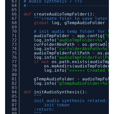
63
# Audio Synthesis / TTS
64
#----------------------------------
65
66
def
createAudioTempFolder():
67
"""create foler to save later t
68
global
log, gTempAudioFolder
69
70
# init audio temp folder for la
71
audioTmpFolder
=
app.config[
"AU
72
log.info(
"audioTmpFolder=%s"
, a
73
curFolderAbsPath
=
os.getcwd()
74
log.info(
"curFolderAbsPath=%s"
,
75
audioTmpFolderFullPath
=
os.pat
76
log.info(
"audioTmpFolderFullPat
77
if
not
os.path.exists(audioTmpF
78
os.makedirs(audioTmpFolderF
79
log.info(
"++++++ Created tm
80
81
gTempAudioFolder
=
audioTmpFold
82
log.info(
"gTempAudioFolder=%s"
,
83
84
def
initAudioSynthesis():
85
"""
86
init audio synthesis related:
87
init token
88
:return:
89
"""