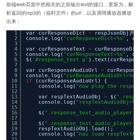
前端web页面中把相关的之前输出text的接口，更新为，解
析返回的mp3的（临时文件）的url，以及调用播放器播放
出来：
1
var curResponseDict
=
respJsonObj[
"d
?
2
console.log(
"curResponseDict=%s"
, cu
3
4
var curResponseText
=
curResponseDic
5
console.log(
"curResponseText=%s"
, cu
6
$(
'#response_text p'
).text(curRespon
7
8
var curResponseAudioUrl
=
curRespons
9
console.log(
"curResponseAudioUrl=%s"
10
if
(curResponseAudioUrl) {
11
console.log(
"now play the respon
12
13
var respTextAudioObj
=
$(
".respo
14
console.log(
"respTextAudioObj=%o
15
16
$(
".response_text_audio_player .
17
18
$(
".response_text_audio_player a
19
respTextAudioObj.load();
20
console.log(
"has load respTextAu
21