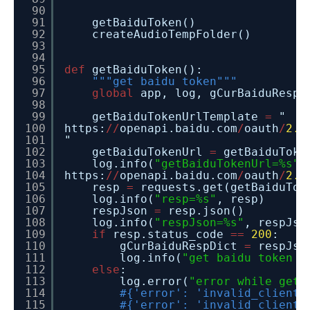
90
91
getBaiduToken()
92
createAudioTempFolder()
93
94
95
def
getBaiduToken():
96
"""get baidu token"""
97
global
app, log, gCurBaiduRespD
98
99
getBaiduTokenUrlTemplate
=
"
100
https:
/
/
openapi.baidu.com
/
oauth
/
2.0
101
"
102
getBaiduTokenUrl
=
getBaiduToke
103
log.info(
"getBaiduTokenUrl=%s"
,
104
https:
/
/
openapi.baidu.com
/
oauth
/
2.0
105
resp
=
requests.get(getBaiduTok
106
log.info(
"resp=%s"
, resp)
107
respJson
=
resp.json()
108
log.info(
"respJson=%s"
, respJs
109
if
resp.status_code
=
=
200
:
110
gCurBaiduRespDict
=
respJso
111
log.info(
"get baidu token r
112
else
:
113
log.error(
"error while get 
114
#{'error': 'invalid_client'
115
#{'error': 'invalid_client'