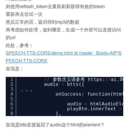
则使用refresh_token去重新刷新获得有效的token
重新再去尝试一次
然后正常的话，返回得到mp3的数据
再考虑如何处理，放到哪里，生成一个外部可以直接访问
的url
此处，参考：
SPEECH-TTS-CORS/demo.html at master · Baidu-AIP/S
PEECH-TTS-CORS
发现是：
1
/
/
参数含义请参考 https:
/
/
ai.bai
?
2
audio
=
btts({
3
。。。
4
onSuccess: function(htmlA
5
6
audio
=
htmlAudioElem
7
playBtn.innerText
=
'
8
},
发现是btts直接返回了audio这个html的element？