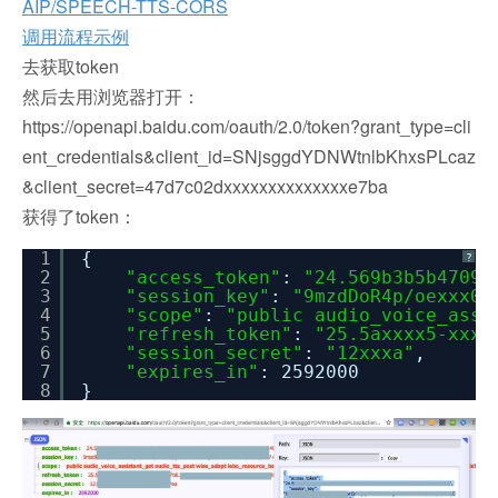
AIP/SPEECH-TTS-CORS
调用流程示例
去获取token
然后去用浏览器打开：
https://openapi.baidu.com/oauth/2.0/token?grant_type=cli
ent_credentials&client_id=SNjsggdYDNWtnlbKhxsPLcaz
&client_secret=47d7c02dxxxxxxxxxxxxxxe7ba
获得了token：
1
{
?
2
"access_token"
:
"24.569b3b5b47093
3
"session_key"
:
"9mzdDoR4p/oexxx0Y
4
"scope"
:
"public audio_voice_assi
5
"refresh_token"
:
"25.5axxxx5-xxx3
6
"session_secret"
:
"12xxxa"
,
7
"expires_in"
: 2592000
8
}