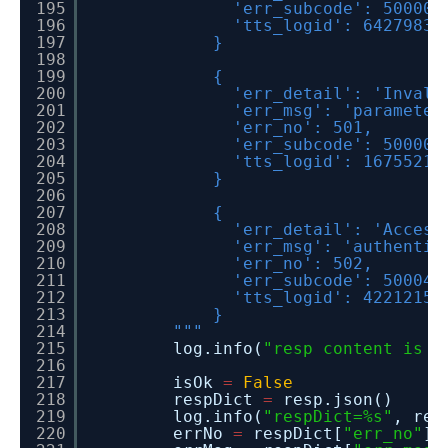
195
'err_subcode': 50000,
196
'tts_logid': 64279835
197
}
198
199
{
200
'err_detail': 'Invali
201
'err_msg': 'parameter
202
'err_no': 501,
203
'err_subcode': 50000,
204
'tts_logid': 16755212
205
}
206
207
{
208
'err_detail': 'Access
209
'err_msg': 'authentic
210
'err_no': 502,
211
'err_subcode': 50004,
212
'tts_logid': 42212150
213
}
214
"""
215
log.info(
"resp content is j
216
217
isOk
=
False
218
respDict
=
resp.json()
219
log.info(
"respDict=%s"
, res
220
errNo
=
respDict[
"err_no"
]