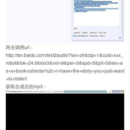
再去调用url：
http://tsn.baidu.com/text2audio?lan=zh&ctp=1&cuid=xxx_
robot&tok=24.56xxx3&vol=9&per=0&spd=5&pit=5&tex=a
s+a+book-collector%2c+i+have+the+story+you+just+want
+to+listen!
获取合成后的mp3：