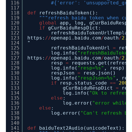
116
#{'error': 'unsupported_gra
117
118
def
refreshBaiduToken():
119
"""refresh baidu token when cur
120
global
app, log, gCurBaiduRespD
121
if
gCurBaiduRespDict:
122
refreshBaiduTokenUrlTempla
123
https:
/
/
openapi.baidu.com
/
oauth
/
2.0
124
"
125
refreshBaiduTokenUrl
=
refr
126
log.info(
"refreshBaiduToken
127
https:
/
/
openapi.baidu.com
/
oauth
/
2.0
128
resp
=
requests.get(refresh
129
log.info(
"resp=%s"
, resp)
130
respJson
=
resp.json()
131
log.info(
"respJson=%s"
, res
132
if
resp.status_code
=
=
200
:
133
gCurBaiduRespDict
=
res
134
log.info(
"Ok to refresh
135
else
:
136
log.error(
"error while 
137
else
:
138
log.error(
"Can't refresh ba
139
140
141
def
baiduText2Audio(unicodeText):