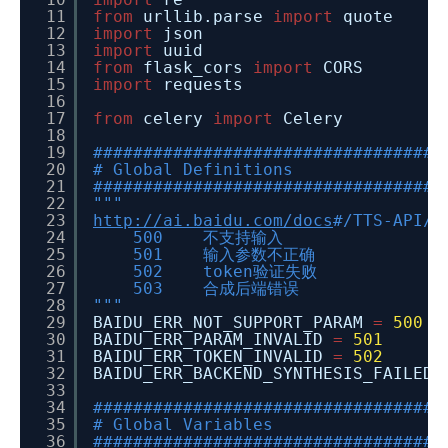
11
from
urllib.parse
import
quote
12
import
json
13
import
uuid
14
from
flask_cors
import
CORS
15
import
requests
16
17
from
celery
import
Celery
18
19
###################################
20
# Global Definitions
21
###################################
22
"""
23
http://ai.baidu.com/docs
#/TTS-API/t
24
500 不支持输入
25
501 输入参数不正确
26
502 token验证失败
27
503 合成后端错误
28
"""
29
BAIDU_ERR_NOT_SUPPORT_PARAM
=
500
30
BAIDU_ERR_PARAM_INVALID
=
501
31
BAIDU_ERR_TOKEN_INVALID
=
502
32
BAIDU_ERR_BACKEND_SYNTHESIS_FAILED
33
34
###################################
35
# Global Variables
36
###################################