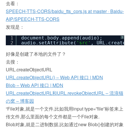
去看：
SPEECH-TTS-CORS/baidu_tts_cors.js at master · Baidu-
AIP/SPEECH-TTS-CORS
发现是：
1
document.body.append(audio);
?
2
audio.setAttribute(
'src'
, URL.createO
好像是创建了本地的文件了？
去搜：
URL.createObjectURL
URL.createObjectURL() – Web API 接口 | MDN
Blob – Web API 接口 | MDN
URL.createObjectURL和URL.revokeObjectURL – 流浪猫
の窝 – 博客园
“File对象,就是一个文件,比如我用input type=”file”标签来上
传文件,那么里面的每个文件都是一个File对象.
Blob对象,就是二进制数据,比如通过new Blob()创建的对象