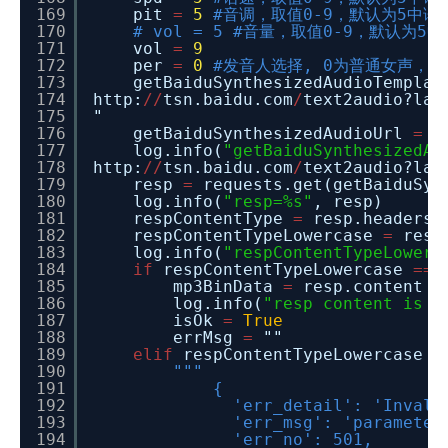
169
pit
=
5
#音调，取值0-9，默认为5中语
170
# vol = 5 #音量，取值0-9，默认为5
171
vol
=
9
172
per
=
0
#发音人选择, 0为普通女声，
173
getBaiduSynthesizedAudioTempla
174
http:
/
/
tsn.baidu.com
/
text2audio?lan
175
"
176
getBaiduSynthesizedAudioUrl
=
g
177
log.info(
"getBaiduSynthesizedAu
178
http:
/
/
tsn.baidu.com
/
text2audio?lan
179
resp
=
requests.get(getBaiduSyn
180
log.info(
"resp=%s"
, resp)
181
respContentType
=
resp.headers[
182
respContentTypeLowercase
=
resp
183
log.info(
"respContentTypeLowerc
184
if
respContentTypeLowercase
=
=
185
mp3BinData
=
resp.content
186
log.info(
"resp content is b
187
isOk
=
True
188
errMsg
=
""
189
elif
respContentTypeLowercase
=
190
"""
191
{
192
'err_detail': 'Invali
193
'err_msg': 'parameter
194
'err_no': 501,