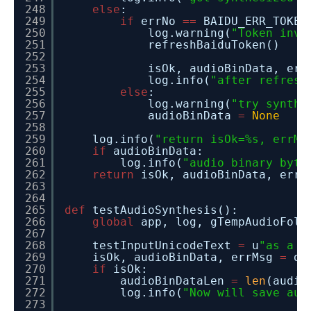
248
else
:
249
if
errNo
=
=
BAIDU_ERR_TOKEN
250
log.warning(
"Token inva
251
refreshBaiduToken()
252
253
isOk, audioBinData, er
254
log.info(
"after refresh
255
else
:
256
log.warning(
"try synthe
257
audioBinData
=
None
258
259
log.info(
"return isOk=%s, errMs
260
if
audioBinData:
261
log.info(
"audio binary byte
262
return
isOk, audioBinData, errM
263
264
265
def
testAudioSynthesis():
266
global
app, log, gTempAudioFold
267
268
testInputUnicodeText
=
u
"as a b
269
isOk, audioBinData, errMsg
=
do
270
if
isOk:
271
audioBinDataLen
=
len
(audio
272
log.info(
"Now will save aud
273