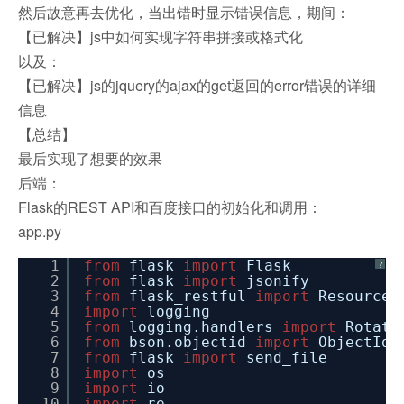
然后故意再去优化，当出错时显示错误信息，期间：
【已解决】js中如何实现字符串拼接或格式化
以及：
【已解决】js的jquery的ajax的get返回的error错误的详细
信息
【总结】
最后实现了想要的效果
后端：
Flask的REST API和百度接口的初始化和调用：
app.py
1
from
flask
import
Flask
?
2
from
flask
import
jsonify
3
from
flask_restful
import
Resource,
4
import
logging
5
from
logging.handlers
import
Rotati
6
from
bson.objectid
import
ObjectId
7
from
flask
import
send_file
8
import
os
9
import
io
10
import
re