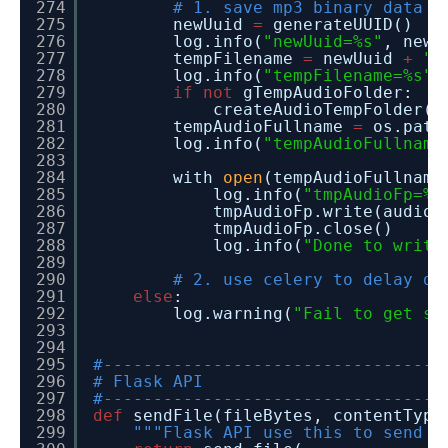
274
# 1. save mp3 binary data i
275
newUuid
=
generateUUID()
276
log.info(
"newUuid=%s"
, newU
277
tempFilename
=
newUuid
+
".
278
log.info(
"tempFilename=%s"
,
279
if
not
gTempAudioFolder:
280
createAudioTempFolder()
281
tempAudioFullname
=
os.path
282
log.info(
"tempAudioFullname
283
284
with
open
(tempAudioFullnam
285
log.info(
"tmpAudioFp=%s
286
tmpAudioFp.write(audioB
287
tmpAudioFp.close()
288
log.info(
"Done to write
289
290
# 2. use celery to delay de
291
else
:
292
log.warning(
"Fail to get sy
293
294
295
#----------------------------------
296
# Flask API
297
#----------------------------------
298
def
sendFile(fileBytes, contentType
299
"""Flask API use this to send o