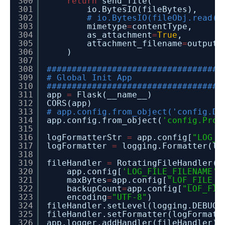
300
return
send_file(
301
io.BytesIO(fileBytes),
302
# io.BytesIO(fileObj.read()
303
mimetype
=
contentType,
304
as_attachment
=
True
,
305
attachment_filename
=
outputF
306
)
307
308
###################################
309
# Global Init App
310
###################################
311
app
=
Flask(__name__)
312
CORS(app)
313
# app.config.from_object('config.De
314
app.config.from_object(
'config.Prod
315
316
logFormatterStr
=
app.config[
"LOG_F
317
logFormatter
=
logging.Formatter(lo
318
319
fileHandler
=
RotatingFileHandler(
320
app.config[
'LOG_FILE_FILENAME'
]
321
maxBytes
=
app.config[
"LOF_FILE_M
322
backupCount
=
app.config[
"LOF_FIL
323
encoding
=
"UTF-8"
)
324
fileHandler.setLevel(logging.DEBUG)
325
fileHandler.setFormatter(logFormatt
326
app.logger.addHandler(fileHandler)