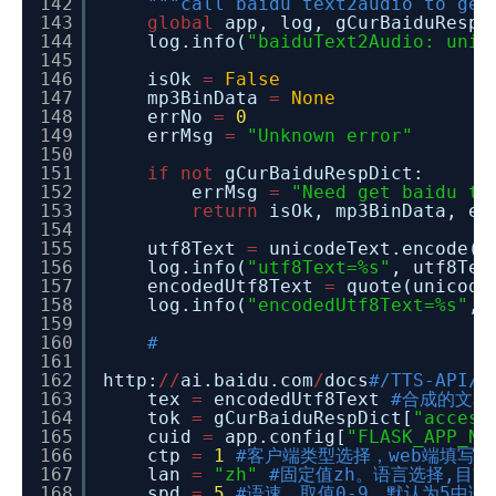
142
"""call baidu text2audio to gen
143
global
app, log, gCurBaiduRespD
144
log.info(
"baiduText2Audio: unic
145
146
isOk
=
False
147
mp3BinData
=
None
148
errNo
=
0
149
errMsg
=
"Unknown error"
150
151
if
not
gCurBaiduRespDict:
152
errMsg
=
"Need get baidu to
153
return
isOk, mp3BinData, er
154
155
utf8Text
=
unicodeText.encode(
"
156
log.info(
"utf8Text=%s"
, utf8Tex
157
encodedUtf8Text
=
quote(unicode
158
log.info(
"encodedUtf8Text=%s"
, 
159
160
#
161
162
http:
/
/
ai.baidu.com
/
docs
#/TTS-API/t
163
tex
=
encodedUtf8Text
#合成的文本
164
tok
=
gCurBaiduRespDict[
"access
165
cuid
=
app.config[
"FLASK_APP_NA
166
ctp
=
1
#客户端类型选择，web端填写固
167
lan
=
"zh"
#固定值zh。语言选择,目
168
spd
=
5
#语速，取值0-9，默认为5中语