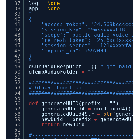
37
log
=
None
38
app
=
None
39
"""
40
{
41
"access_token": "24.569bccccccc
42
"session_key": "9mxxxxxxEIB==",
43
"scope": "public audio_voice_as
44
"refresh_token": "25.6acfxxxx24
45
"session_secret": "121xxxxxfa",
46
"expires_in": 2592000
47
}
48
"""
49
gCurBaiduRespDict
=
{}
# get baidu 
50
gTempAudioFolder
=
""
51
52
###################################
53
# Global Function
54
###################################
55
56
def
generateUUID(prefix
=
""):
57
generatedUuid4
=
uuid.uuid4()
58
generatedUuid4Str
=
str
(generat
59
newUuid
=
prefix
+
generatedUui
60
return
newUuid
61
62
#----------------------------------