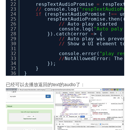
22
respTextAudioPromise
=
respTextA
23
/
/
console.log(
"respTextAudioPro
24
if
(respTextAudioPromise !
=
=
und
25
respTextAudioPromise.then((
26
/
/
Auto
-
play started
27
console.log(
"Auto paly a
28
}).catch(error
=
> {
29
/
/
Auto
-
play was prevent
30
/
/
Show a UI element to 
31
32
console.error(
"play resp
33
/
/
NotAllowedError: The 
34
});
35
}
36
}
已经可以去播放返回的text的audio了：