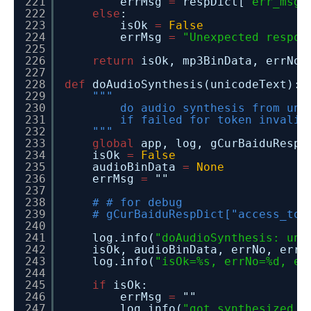
221
errMsg
=
respDict[
"err_msg"
222
else
:
223
isOk
=
False
224
errMsg
=
"Unexpected respon
225
226
return
isOk, mp3BinData, errNo,
227
228
def
doAudioSynthesis(unicodeText):
229
"""
230
do audio synthesis from uni
231
if failed for token invalid
232
"""
233
global
app, log, gCurBaiduRespD
234
isOk
=
False
235
audioBinData
=
None
236
errMsg
=
""
237
238
# # for debug
239
# gCurBaiduRespDict["access_tok
240
241
log.info(
"doAudioSynthesis: uni
242
isOk, audioBinData, errNo, err
243
log.info(
"isOk=%s, errNo=%d, er
244
245
if
isOk:
246
errMsg
=
""
247
log.info(
"got synthesized a