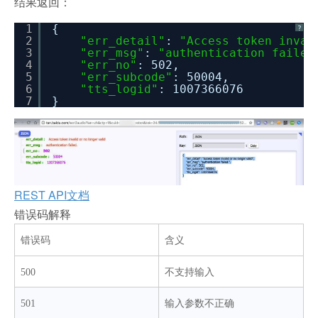
结果返回：
1
{
?
2
"err_detail"
:
"Access token inval
3
"err_msg"
:
"authentication failed
4
"err_no"
: 502,
5
"err_subcode"
: 50004,
6
"tts_logid"
: 1007366076
7
}
REST API文档
错误码解释
错误码
含义
500
不支持输入
501
输入参数不正确