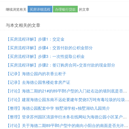
继续浏览有关
买房详细流程
办理银行贷款
的文章
与本文相关的文章
【买房流程详解】步骤1：交定金
【买房流程详解】步骤4：交首付款的公积金部分
【买房流程详解】步骤3：一次性提取公积金
【买房流程详解】步骤2：签订购房合同+交首付款的现金部分
【记录】海德公园内的衣香云柜子
【记录】去海德公园售楼处拿房产证
【讨论】海德二期的21#的89平B5户型的入门处右边的墙到底是否是承重墙
【讨论】建屋海德公园东南不远处要建年焚烧3万吨有毒垃圾的垃圾处理厂
【整理】海德公园配套中学 独墅湖学校+独墅湖幼儿园简介
【整理】登录苏州园区清源华衍水务在线网站为海德公园小区某户去在线查看和缴纳水费
【讨论】关于海德二期89平B5户型中的南向小阳台的南面是否允许封