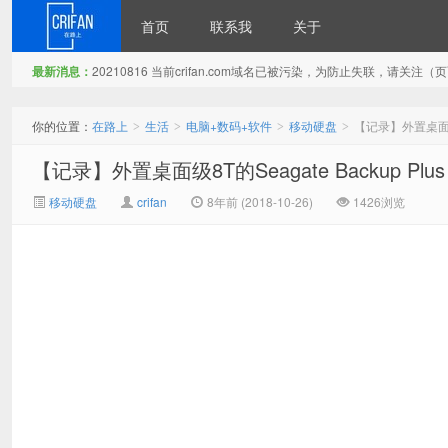
首页
联系我
关于
最新消息：
20210816 当前crifan.com域名已被污染，为防止失联，请关
在路上
你的位置：
在路上
生活
电脑+数码+软件
移动硬盘
【记录】外置桌面级8T
>
>
>
>
【记录】外置桌面级8T的Seagate Backup Plu
移动硬盘
crifan
8年前 (2018-10-26)
1426浏览