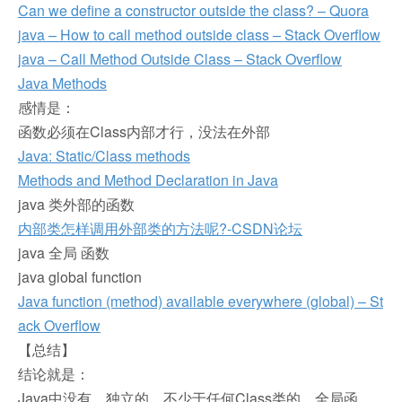
Can we define a constructor outside the class? – Quora
java – How to call method outside class – Stack Overflow
java – Call Method Outside Class – Stack Overflow
Java Methods
感情是：
函数必须在Class内部才行，没法在外部
Java: Static/Class methods
Methods and Method Declaration in Java
java 类外部的函数
内部类怎样调用外部类的方法呢?-CSDN论坛
java 全局 函数
java global function
Java function (method) available everywhere (global) – St
ack Overflow
【总结】
结论就是：
Java中没有，独立的，不少于任何Class类的，全局函