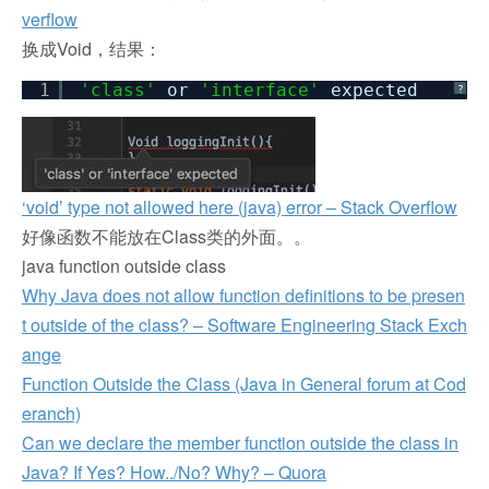
verflow
换成Void，结果：
1
'class'
or
'interface'
expected
?
‘void’ type not allowed here (java) error – Stack Overflow
好像函数不能放在Class类的外面。。
java function outside class
Why Java does not allow function definitions to be presen
t outside of the class? – Software Engineering Stack Exch
ange
Function Outside the Class (Java in General forum at Cod
eranch)
Can we declare the member function outside the class in
Java? If Yes? How../No? Why? – Quora