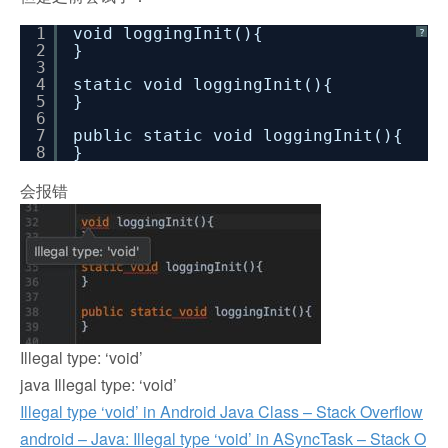
1
void loggingInit(){
?
2
}
3
4
static void loggingInit(){
5
}
6
7
public static void loggingInit(){
8
}
会报错
Illegal type: ‘void’
java Illegal type: ‘void’
Illegal type ‘void’ in Android Java Class – Stack Overflow
android – Java: Illegal type ‘void’ in ASyncTask – Stack O