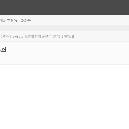
注（页面右下角的）公众号
【整理】swift 页面左滑右滑 侧边栏 左右抽屉视图
视图