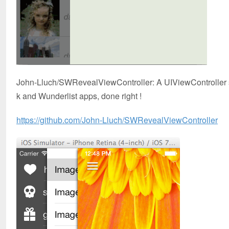
John-Lluch/SWRevealViewController: A UIViewController su
k and Wunderlist apps, done right !
https://github.com/John-Lluch/SWRevealViewController