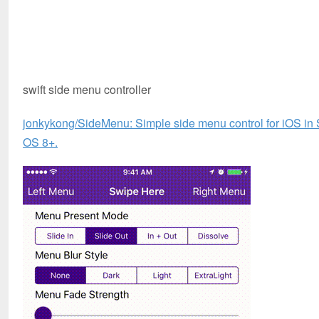
swift side menu controller
jonkykong/SideMenu: Simple side menu control for iOS in Sw
OS 8+.