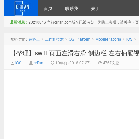
首页
联系我
关于
最新消息：
20210816 当前crifan.com域名已被污染，为防止失联，请关
在路上
你的位置：
在路上
工作和技术
OS_Platform
MobilePlatform
iOS
>
>
>
>
>
【整理】swift 页面左滑右滑 侧边栏 左右抽屉
iOS
crifan
10年前 (2016-07-27)
4767浏览