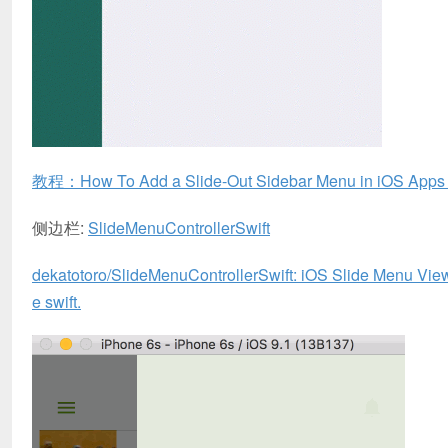
教程：How To Add a Slide-Out Sidebar Menu in iOS Apps 
侧边栏:
SlideMenuControllerSwift
dekatotoro/SlideMenuControllerSwift: iOS Slide Menu View
e swift.