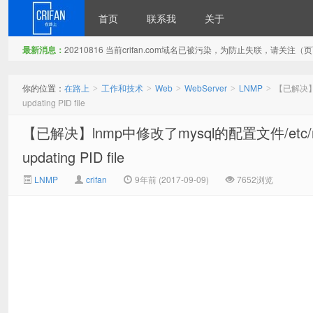
首页
联系我
关于
最新消息：
20210816 当前crifan.com域名已被污染，为防止失联，请关
在路上
你的位置：
在路上
工作和技术
Web
WebServer
LNMP
【已解决】ln
>
>
>
>
>
updating PID file
【已解决】lnmp中修改了mysql的配置文件/etc/my.c
updating PID file
LNMP
crifan
9年前 (2017-09-09)
7652浏览