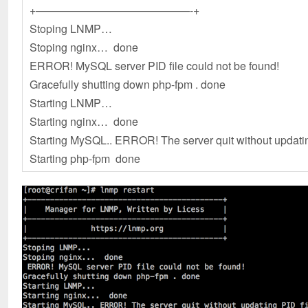
+——————————————-+
Stoping LNMP…
Stoping nginx… done
ERROR! MySQL server PID file could not be found!
Gracefully shutting down php-fpm . done
Starting LNMP…
Starting nginx… done
Starting MySQL.. ERROR! The server quit without updating 
Starting php-fpm done