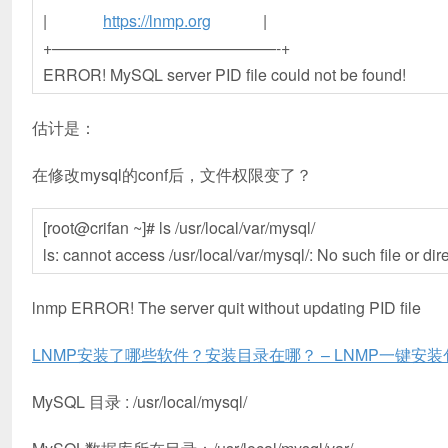
|
https://lnmp.org
|
+——————————————-+
ERROR! MySQL server PID file could not be found!
估计是：
在修改mysql的conf后，文件权限变了？
[root@crifan ~]# ls /usr/local/var/mysql/
ls: cannot access /usr/local/var/mysql/: No such file or dir
lnmp ERROR! The server quit without updating PID file
LNMP安装了哪些软件？安装目录在哪？ – LNMP一键安装
MySQL 目录 : /usr/local/mysql/