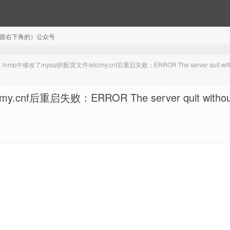
注（页面右下角的）公众号
mp中修改了mysql的配置文件/etc/my.cnf后重启失败：ERROR The server quit with
nf后重启失败：ERROR The server quit withou