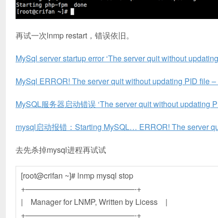
再试一次lnmp restart，错误依旧。
MySql server startup error ‘The server quit without updating
MySql ERROR! The server quit without updating PID file –
MySQL服务器启动错误 ‘The server quit without updating PID 
mysql启动报错：Starting MySQL… ERROR! The server quit
去先杀掉mysql进程再试试
[root@crifan ~]# lnmp mysql stop
+——————————————-+
| Manager for LNMP, Written by Licess |
+——————————————-+