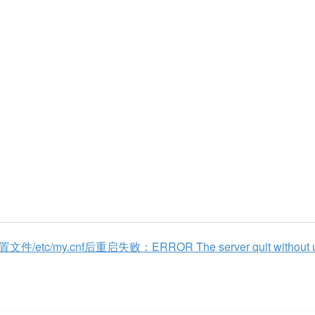
c/my.cnf后重启失败：ERROR The server quit without u