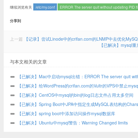
继续浏览有关
/etc/my.conf
ERROR The server quit without updating PID fi
分享到
上一篇
【记录】尝试Linode中的crifan.com的LNMP中去优化My
【已解决】mysql重启出错：m
与本文相关的文章
【已解决】Mac中启动mysql出错：ERROR The server quit with
updating PID file
【已解决】给WordPress的crifan.com的Vultr的VPS中禁止mysq
binlog
【已解决】CentOS中mysql的bin的log日志文件占用太多空间
【已解决】Spring Boot中JPA中指定生成MySQL表结构的Chars
Encoding以及Collation
【已解决】spring boot中添加访问操作mysql数据库
【已解决】Ubuntu中mysql警告：Warning Changed limits
max_open_files 1024 requested 5000