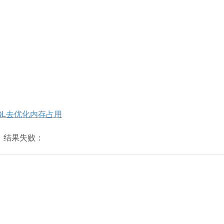
ySQL去优化内存占用
ql）结果失败：