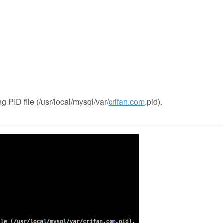
PID file (/usr/local/mysql/var/
crifan.com
.pid).