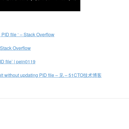
 PID file ‘ – Stack Overflow
 Stack Overflow
file’ | pein0119
 without updating PID file – 见 – 51CTO技术博客