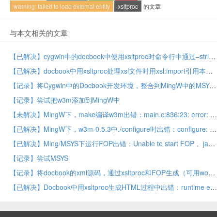
warning: failed to load external entity
xsltproc
的文章
与本文相关的文章
【已解决】cygwin中的docbook中使用xsltproc时命令行中通过–stringparam传入的参数无效
【已解决】docbook中用xsltproc处理xsl文件时用xsl:import引用本地css，js等文件时，必须加上file:///或file://的前缀才可以
【记录】将Cygwin中的Docbook开发环境，整合到MingW中的MSYS中
【记录】尝试把w3m添加到MingW中
【未解决】MingW下，make编译w3m出错：main.c:836:23: error: void value not ignored as it ought to be，warning: passing argument 1 of ‘wtf_parse1’ from incompatible pointer type [enabled by default]，./libwc/wtf.h:71:19: note: expected ‘wc_uchar **’ but argument is of type ‘char **’
【已解决】MingW下，w3m-0.5.3中./configure时出错：configure: error: gc.h not found
【已解决】Ming/MSYS下运行FOP出错：Unable to start FOP， java.lang.RuntimeException: fop.jar not found in directory
【记录】尝试MSYS
【记录】将docbook的xml源码，通过xsltproc和FOP生成（可用word打开的）RTF（Word兼容）格式
【已解决】Docbook中用xsltproc生成HTML过程中出错：runtime error xxx/chunker.xsl line 226 element document, invalid value for indent,xsltRunStylesheet : run failed + 【顺带解决】docbook的xsltproc生成的HTML中Charset的值是空的，不是所设置的UTF-8