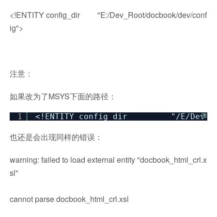
<!ENTITY config_dir "E:/Dev_Root/docbook/dev/conf
ig">
注意：
如果改为了MSYS下面的路径：
1
<!ENTITY config_dir "/E/Dev_Root
?
也还是会出现同样的错误：
warning: failed to load external entity "docbook_html_crl.x
sl"
cannot parse docbook_html_crl.xsl