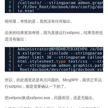
7
/callouts/
--stringparam admon.graph
8
t
/E/Dev_Root/docbook/dev/config/docb
9
te.html
很明显，奇怪的是，竟然没有任何输出。
后来的结果更加奇怪，因为直接运行xsltproc，结果竟然也
是没有输出：
1
Administrator@NYBDHB7EB3XEHP6
/e/Dev_
?
2
$ xsltproc --xinclude --stringparam c
3
umber.limit 30 --stringparam callout.
4
html.stylesheet.
type
text
/css
--stri
5
s/ --stringparam admon.graphics.path
6
_Root
/docbook/dev/config/docbook-xsl-
所以，此处感觉还是有点问题的。MingW中，能否正常运
行xsltproc，都是需要确认一下的了。
把xsltproc换成xsltproc.exe，问题依旧，还是无输出。