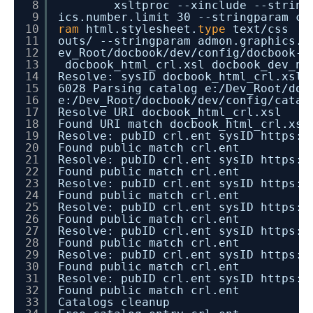
8
xsltproc --xinclude --string
9
ics.number.limit 30 --stringparam ca
10
ram
html.stylesheet.
type
text
/css
-
11
outs/ --stringparam admon.graphics.
12
ev_Root
/docbook/dev/config/docbook-x
13
docbook_html_crl.xsl docbook_dev_no
14
Resolve: sysID docbook_html_crl.xsl
15
6028 Parsing catalog e:
/Dev_Root/doc
16
e:
/Dev_Root/docbook/dev/config/catal
17
Resolve URI docbook_html_crl.xsl
18
Found URI match docbook_html_crl.xsl
19
Resolve: pubID crl.ent sysID https:
/
20
Found public match crl.ent
21
Resolve: pubID crl.ent sysID https:
/
22
Found public match crl.ent
23
Resolve: pubID crl.ent sysID https:
/
24
Found public match crl.ent
25
Resolve: pubID crl.ent sysID https:
/
26
Found public match crl.ent
27
Resolve: pubID crl.ent sysID https:
/
28
Found public match crl.ent
29
Resolve: pubID crl.ent sysID https:
/
30
Found public match crl.ent
31
Resolve: pubID crl.ent sysID https:
/
32
Found public match crl.ent
33
Catalogs cleanup