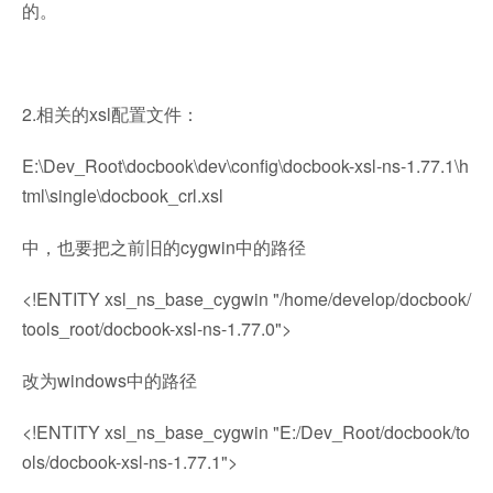
的。
2.相关的xsl配置文件：
E:\Dev_Root\docbook\dev\config\docbook-xsl-ns-1.77.1\h
tml\single\docbook_crl.xsl
中，也要把之前旧的cygwin中的路径
<!ENTITY xsl_ns_base_cygwin "/home/develop/docbook/
tools_root/docbook-xsl-ns-1.77.0">
改为windows中的路径
<!ENTITY xsl_ns_base_cygwin "E:/Dev_Root/docbook/to
ols/docbook-xsl-ns-1.77.1">