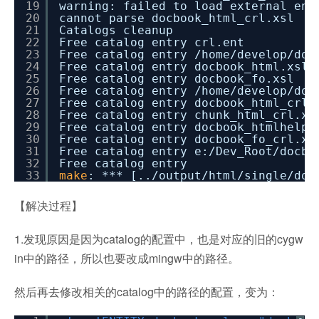
19
warning: failed to load external en
20
cannot parse docbook_html_crl.xsl
21
Catalogs cleanup
22
Free catalog entry crl.ent
23
Free catalog entry
/home/develop/doc
24
Free catalog entry docbook_html.xsl
25
Free catalog entry docbook_fo.xsl
26
Free catalog entry
/home/develop/doc
27
Free catalog entry docbook_html_crl.
28
Free catalog entry chunk_html_crl.xs
29
Free catalog entry docbook_htmlhelp_
30
Free catalog entry docbook_fo_crl.xs
31
Free catalog entry e:
/Dev_Root/docbo
32
Free catalog entry
33
make
: *** [..
/output/html/single/doc
【解决过程】
1.发现原因是因为catalog的配置中，也是对应的旧的cygw
in中的路径，所以也要改成mingw中的路径。
然后再去修改相关的catalog中的路径的配置，变为：