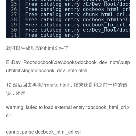
25
Free catalog entry
/E/Dev_Root/docbo
26
Free catalog entry docbook_html_crl.
27
Free catalog entry chunk_html_crl.xs
28
Free catalog entry docbook_htmlhelp_
29
Free catalog entry docbook_fo_crl.xs
30
Free catalog entry e:
/Dev_Root/docbo
31
Free catalog entry
就可以生成对应的html文件了：
E:\Dev_Root\docbook\dev\books\docbook_dev_note\outp
ut\html\single\docbook_dev_note.html
12.然后回去再执行make html，结果还是和之前一样的错
误，还是：
warning: failed to load external entity "docbook_html_crl.x
sl"
cannot parse docbook_html_crl.xsl