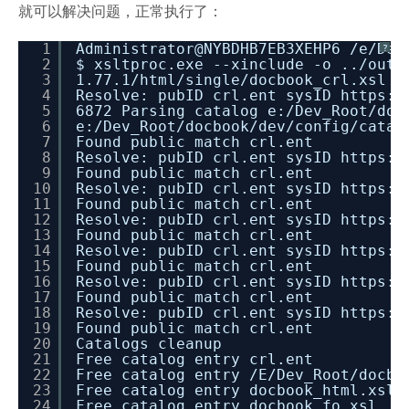
就可以解决问题，正常执行了：
1
Administrator@NYBDHB7EB3XEHP6
/e/Dev
?
2
$ xsltproc.exe --xinclude -o ..
/outp
3
1.77.1
/html/single/docbook_crl
.xsl d
4
Resolve: pubID crl.ent sysID https:
/
5
6872 Parsing catalog e:
/Dev_Root/doc
6
e:
/Dev_Root/docbook/dev/config/catal
7
Found public match crl.ent
8
Resolve: pubID crl.ent sysID https:
/
9
Found public match crl.ent
10
Resolve: pubID crl.ent sysID https:
/
11
Found public match crl.ent
12
Resolve: pubID crl.ent sysID https:
/
13
Found public match crl.ent
14
Resolve: pubID crl.ent sysID https:
/
15
Found public match crl.ent
16
Resolve: pubID crl.ent sysID https:
/
17
Found public match crl.ent
18
Resolve: pubID crl.ent sysID https:
/
19
Found public match crl.ent
20
Catalogs cleanup
21
Free catalog entry crl.ent
22
Free catalog entry
/E/Dev_Root/docbo
23
Free catalog entry docbook_html.xsl
24
Free catalog entry docbook_fo.xsl