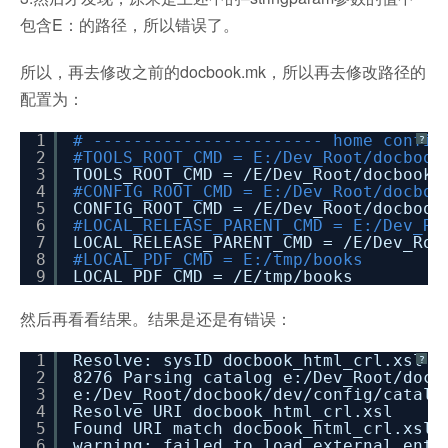
包含E：的路径，所以错误了。
所以，再去修改之前的docbook.mk，所以再去修改路径的
配置为：
1
# ----------------------- home config
?
2
#TOOLS_ROOT_CMD = E:/Dev_Root/docbook
3
TOOLS_ROOT_CMD =
/E/Dev_Root/docbook/
4
#CONFIG_ROOT_CMD = E:/Dev_Root/docboo
5
CONFIG_ROOT_CMD =
/E/Dev_Root/docbook
6
#LOCAL_RELEASE_PARENT_CMD = E:/Dev_Ro
7
LOCAL_RELEASE_PARENT_CMD =
/E/Dev_Roo
8
#LOCAL_PDF_CMD = E:/tmp/books
9
LOCAL_PDF_CMD =
/E/tmp/books
然后再看看结果。结果是还是有错误：
1
Resolve: sysID docbook_html_crl.xsl
?
2
8276 Parsing catalog e:
/Dev_Root/docb
3
e:
/Dev_Root/docbook/dev/config/catalo
4
Resolve URI docbook_html_crl.xsl
5
Found URI match docbook_html_crl.xsl
6
warning: failed to load external ent