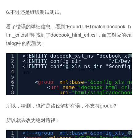
6.不过还是继续测试测试。
看了错误的详细信息，看到”Found URI match docbook_h
tml_crl.xsl “即找到了docbook_html_crl.xsl，而其对应的ca
talog中的配置为：
1
<!ENTITY docbook_xsl_ns "docbook-xsl-
?
2
<!ENTITY config_dir "/E/Dev_Root
3
<!ENTITY config_xls_ns_dir "&config_d
4
...
5
6
<
group
xml:base
=
"&config_xls_ns_
7
<
uri
name
=
"docbook_html_crl.x
8
uri
=
"html/single/docbook_
所以，猜测，也许是路径解析有误，不支持group？
所以就去改为绝对路径：
1
<!--<group xml:base="&config_xls_ns_
?