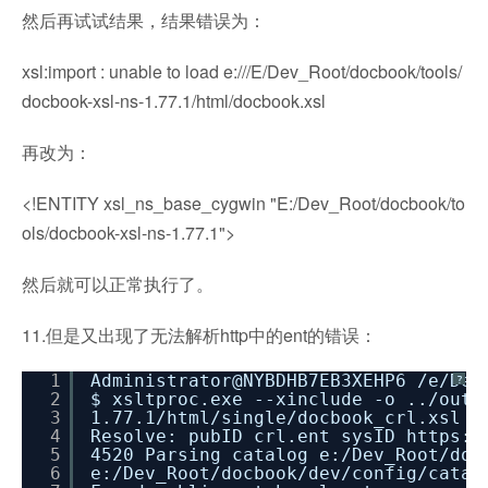
然后再试试结果，结果错误为：
xsl:import : unable to load e:///E/Dev_Root/docbook/tools/
docbook-xsl-ns-1.77.1/html/docbook.xsl
再改为：
<!ENTITY xsl_ns_base_cygwin "E:/Dev_Root/docbook/to
ols/docbook-xsl-ns-1.77.1">
然后就可以正常执行了。
11.但是又出现了无法解析http中的ent的错误：
1
Administrator@NYBDHB7EB3XEHP6
/e/Dev
?
2
$ xsltproc.exe --xinclude -o ..
/outp
3
1.77.1
/html/single/docbook_crl
.xsl d
4
Resolve: pubID crl.ent sysID https:
/
5
4520 Parsing catalog e:
/Dev_Root/doc
6
e:
/Dev_Root/docbook/dev/config/catal