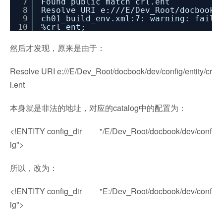
7
Found public match crl.ent
8
Resolve URI e:
///E/Dev_Root/docbook/
9
ch01_build_env.xml:7: warning: fail
10
%crl_ent;
然后才发现，原来是由于：
Resolve URI e:///E/Dev_Root/docbook/dev/config/entity/cr
l.ent
本身就是非法的地址，对应的catalog中的配置为：
<!ENTITY config_dir "/E/Dev_Root/docbook/dev/conf
ig">
所以，改为：
<!ENTITY config_dir "E:/Dev_Root/docbook/dev/conf
ig">