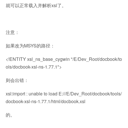
就可以正常载入并解析xsl了。
注意：
如果改为MSYS的路径：
<!ENTITY xsl_ns_base_cygwin "/E/Dev_Root/docbook/to
ols/docbook-xsl-ns-1.77.1">
则会出错：
xsl:import : unable to load E:///E/Dev_Root/docbook/tools/
docbook-xsl-ns-1.77.1/html/docbook.xsl
的。