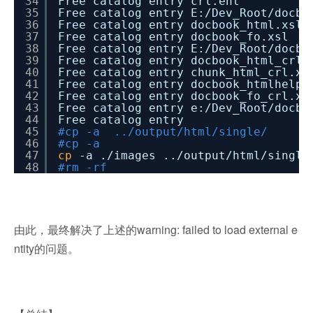
34
Free catalog entry crl.ent
35
Free catalog entry E:
/Dev_Root/docbo
36
Free catalog entry docbook_html.xsl
37
Free catalog entry docbook_fo.xsl
38
Free catalog entry E:
/Dev_Root/docbo
39
Free catalog entry docbook_html_crl.
40
Free catalog entry chunk_html_crl.xs
41
Free catalog entry docbook_htmlhelp_
42
Free catalog entry docbook_fo_crl.xs
43
Free catalog entry e:
/Dev_Root/docbo
44
Free catalog entry
45
#cp -a ../output/html/single/
46
#cp -a
47
cp
-a .
/images
..
/output/html/single
48
#rm -rf
由此，最终解决了上述的warning: failed to load external e
ntity的问题。