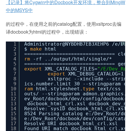
【记录】将Cygwin中的Docbook开发环境，整合到MingW
中的MSYS中
的过程中，在使用之前的catalog配置，使用xsltproc去编
译docbook为html的过程中，出现错误：
1
Administrator@NYBDHB7EB3XEHP6
/e/Dev
?
2
$
make
html
3
=============================== clea
4
rm
-rf ..
/output/html/single/
*
5
=============================== gene
6
export
XML_CATALOG_FILES=
"/E/Dev_Roo
7
export
XML_DEBUG_CATALOG=1 &
8
xsltproc --xinclude --string
9
ics.number.limit 30 --stringparam ca
10
ram
html.stylesheet.
type
text
/css
-
11
outs/ --stringparam admon.graphics.p
12
ev_Root
/docbook/dev/config/docbook-x
13
docbook_html_crl.xsl docbook_dev_no
14
Resolve: sysID docbook_html_crl.xsl
15
8524 Parsing catalog e:
/Dev_Root/doc
16
e:
/Dev_Root/docbook/dev/config/catal
17
Resolve URI docbook_html_crl.xsl
18
Found URI match docbook_html_crl.xsl