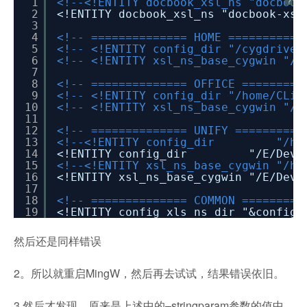
1
<!--<!ENTITY docbook_xsl_ns "docbook
?
2
<!ENTITY docbook_xsl_ns "docbook-xsl
3
4
<!-- ============== HOME ===========
5
<!-- <!ENTITY config_dir "/cygdrive/
6
<!-- <!ENTITY xsl_ns_base_cygwin "/c
7
8
<!-- ============== OFFICE =========
9
<!-- <!ENTITY config_dir "/home/CLi/
10
<!-- <!ENTITY xsl_ns_base_cygwin "/h
11
12
<!-- ============== UNIFY ==========
13
<!--<!ENTITY config_dir "/home/d
14
<!ENTITY config_dir "/E/Dev_Roo
15
<!--<!ENTITY xsl_ns_base_cygwin "/ho
16
<!ENTITY xsl_ns_base_cygwin "/E/Dev_
17
18
<!-- ============== COMMON =========
19
<!ENTITY config_xls_ns_dir "&config_
然后还是同样错误
2。所以就重启MingW，然后再去试试，结果错误依旧。
3.然后才发现，原来是上述中的–stringparam参数的值中