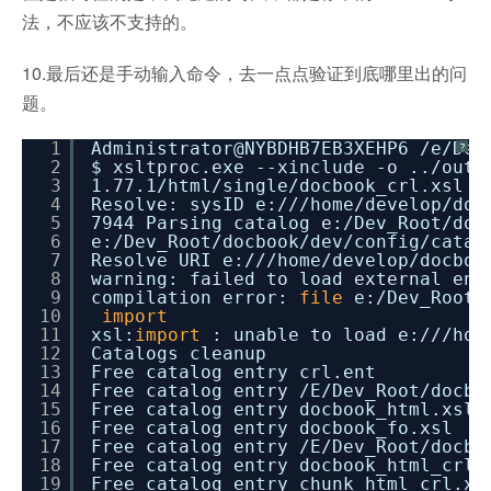
法，不应该不支持的。
10.最后还是手动输入命令，去一点点验证到底哪里出的问
题。
1
Administrator@NYBDHB7EB3XEHP6
/e/Dev
?
2
$ xsltproc.exe --xinclude -o ..
/outp
3
1.77.1
/html/single/docbook_crl
.xsl d
4
Resolve: sysID e:
///home/develop/doc
5
7944 Parsing catalog e:
/Dev_Root/doc
6
e:
/Dev_Root/docbook/dev/config/catal
7
Resolve URI e:
///home/develop/docboo
8
warning: failed to load external en
9
compilation error:
file
e:
/Dev_Root/
10
import
11
xsl:
import
: unable to load e:
///hom
12
Catalogs cleanup
13
Free catalog entry crl.ent
14
Free catalog entry
/E/Dev_Root/docbo
15
Free catalog entry docbook_html.xsl
16
Free catalog entry docbook_fo.xsl
17
Free catalog entry
/E/Dev_Root/docbo
18
Free catalog entry docbook_html_crl.
19
Free catalog entry chunk_html_crl.xs