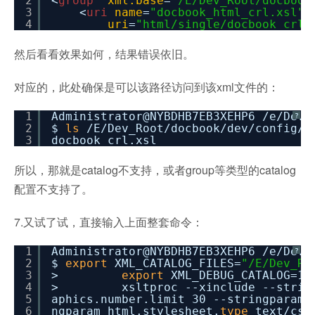
2
<
group
xml:base
=
"/E/Dev_Root/docbook
3
<
uri
name
=
"docbook_html_crl.xsl"
4
uri
=
"html/single/docbook_crl.
然后看看效果如何，结果错误依旧。
对应的，此处确保是可以该路径访问到该xml文件的：
1
Administrator@NYBDHB7EB3XEHP6
/e/Dev_
?
2
$
ls
/E/Dev_Root/docbook/dev/config/d
3
docbook_crl.xsl
所以，那就是catalog不支持，或者group等类型的catalog
配置不支持了。
7.又试了试，直接输入上面整套命令：
1
Administrator@NYBDHB7EB3XEHP6
/e/Dev_
?
2
$
export
XML_CATALOG_FILES=
"/E/Dev_Ro
3
>
export
XML_DEBUG_CATALOG=1 
4
> xsltproc --xinclude --stringpara
5
aphics.number.limit 30 --stringparam 
6
ngparam html.stylesheet.
type
text
/css