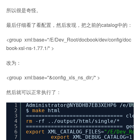
所以很是奇怪。
最后仔细看了看配置，然后发现，把之前的catalog中的：
<group xml:base="/E/Dev_Root/docbook/dev/config/doc
book-xsl-ns-1.77.1/" >
改为：
<group xml:base="&config_xls_ns_dir;/" >
然后就可以正常执行了：
1
Administrator@NYBDHB7EB3XEHP6
/e/Dev
?
2
$
make
html
3
=============================== clea
4
rm
-rf ..
/output/html/single/
*
5
=============================== gene
6
export
XML_CATALOG_FILES=
"/E/Dev_Roo
7
export
XML_DEBUG_CATALOG=1 &