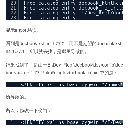
20
Free catalog entry docbook_htmlhelp_
21
Free catalog entry docbook_fo_crl.xs
22
Free catalog entry e:
/Dev_Root/docbo
23
Free catalog entry
显示import错误。
看到是docbook-xsl-ns-1.77.0，而不是期望的docbook-xsl-
ns-1.77.1，所以就去找，是哪里导致的。
结果找到了，是由于E:\Dev_Root\docbook\dev\config\doc
book-xsl-ns-1.77.1\html\single\docbook_crl.xsl中的是：
1
<!ENTITY xsl_ns_base_cygwin "/home/de
?
所导致的。
所以，修改一下变为：
1
<!ENTITY xsl_ns_base_cygwin "/E/Dev_R
?