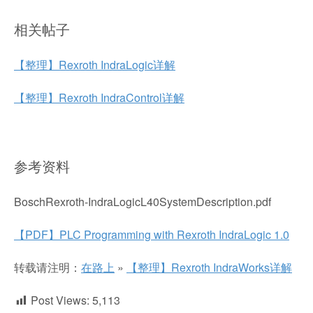
相关帖子
【整理】Rexroth IndraLogic详解
【整理】Rexroth IndraControl详解
参考资料
BoschRexroth-IndraLogicL40SystemDescription.pdf
【PDF】PLC Programming with Rexroth IndraLogic 1.0
转载请注明：
在路上
»
【整理】Rexroth IndraWorks详解
Post Views:
5,113