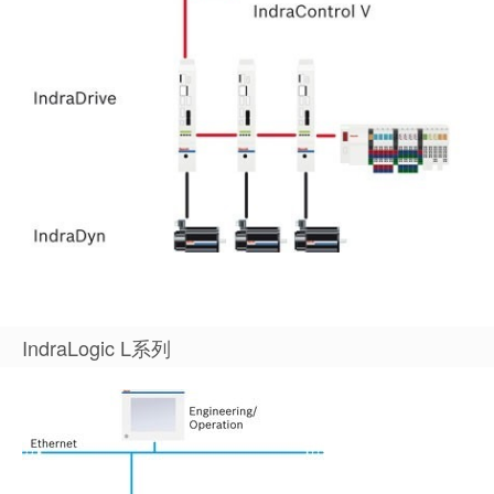
IndraLogic L系列