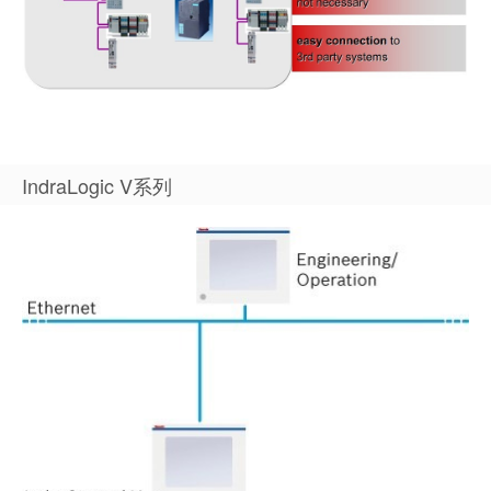
IndraLogic V系列