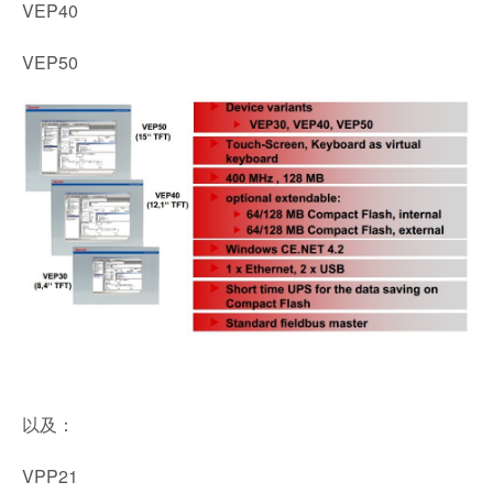
VEP40
VEP50
以及：
VPP21