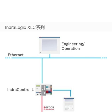
IndraLogic XLC系列