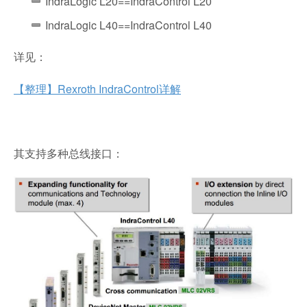
IndraLogic L20==IndraControl L20
IndraLogic L40==IndraControl L40
详见：
【整理】Rexroth IndraControl详解
其支持多种总线接口：