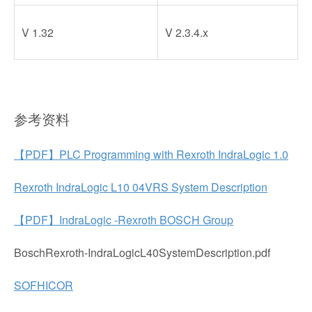
V 1.32
V 2.3.4.x
参考资料
【PDF】PLC Programming with Rexroth IndraLogic 1.0
Rexroth IndraLogic L10 04VRS System Description
【PDF】IndraLogic -Rexroth BOSCH Group
BoschRexroth-IndraLogicL40SystemDescription.pdf
SOFHICOR