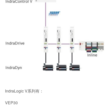
IndraLogic V系列有：
VEP30