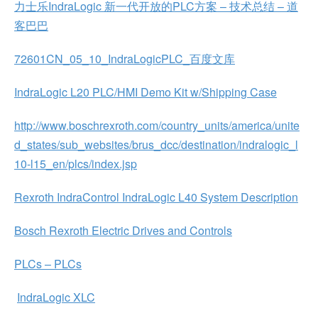
力士乐IndraLogic 新一代开放的PLC方案 – 技术总结 – 道
客巴巴
72601CN_05_10_IndraLogicPLC_百度文库
IndraLogic L20 PLC/HMI Demo Kit w/Shipping Case
http://www.boschrexroth.com/country_units/america/unite
d_states/sub_websites/brus_dcc/destination/indralogic_l
10-l15_en/plcs/index.jsp
Rexroth IndraControl IndraLogic L40 System Description
Bosch Rexroth Electric Drives and Controls
PLCs – PLCs
IndraLogic XLC