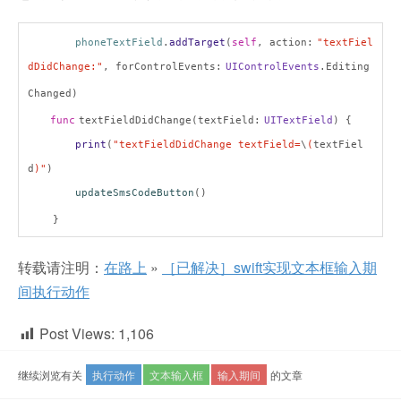
phoneTextField
.
addTarget
(
self
, action:
"textFiel
dDidChange:"
, forControlEvents:
UIControlEvents
.Editing
Changed)
func
textFieldDidChange(textField:
UITextField
) {
print
(
"textFieldDidChange textField=
\
(
textFiel
d
)"
)
updateSmsCodeButton
()
}
转载请注明：
在路上
»
［已解决］swift实现文本框输入期
间执行动作
Post Views:
1,106
继续浏览有关
执行动作
文本输入框
输入期间
的文章