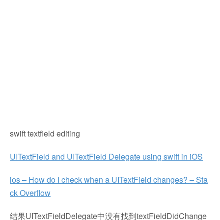
swift textfield editing
UITextField and UITextField Delegate using swift in iOS
ios – How do I check when a UITextField changes? – Sta
ck Overflow
结果UITextFieldDelegate中没有找到textFieldDidChange