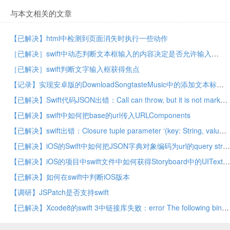
与本文相关的文章
【已解决】html中检测到页面消失时执行一些动作
［已解决］swift中动态判断文本框输入的内容决定是否允许输入
［已解决］swift判断文字输入框获得焦点
【记录】实现安卓版的DownloadSongtasteMusic中的添加文本标签和文本输入框
【已解决】Swift代码JSON出错：Call can throw, but it is not marked with ‘try’ and the error is not handled
【已解决】swift中如何把base的url传入URLComponents
【已解决】swift出错：Closure tuple parameter ‘(key: String, value: Any)’ does not support destructuring with implicit parameters
【已解决】iOS的Swift中如何把JSON字典对象编码为url的query string
【已解决】iOS的项目中swift文件中如何获得Storyboard中的UITextField控件
【已解决】如何在swift中判断iOS版本
【调研】JSPatch是否支持swift
【已解决】Xcode8的swift 3中链接库失败：error The following binaries use incompatible versions of Swift