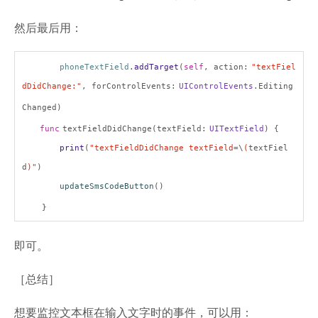
然后最后用：
phoneTextField
.
addTarget
(
self
, action:
"textFiel
dDidChange:"
, forControlEvents:
UIControlEvents
.Editing
Changed)
func
textFieldDidChange(textField:
UITextField
) {
print
(
"textFieldDidChange textField=
\
(
textFiel
d
)"
)
updateSmsCodeButton
()
}
即可。
［总结］
想要监控文本框在输入文字时的事件，可以用：