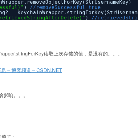
nWrapper.removeObjectForKey(StrUsernameKey)
essful)"
)
//removeSuccessful=true
ng? = KeychainWrapper.stringForKey(StrUsernam
retrievedStringAfterDelete)"
)
//retrievedStri
Wrapper.stringForKey读取上次存储的值，是没有的。。。
息 – 博客频道 – CSDN.NET
实没啥影响。。。
的值了：