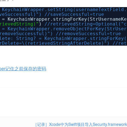
hainWrapper.setString(usernameTextField.t
uccessful)") //saveSuccessful=true
 = KeychainWrapper.stringForKey(StrUsernameKe
rievedString)"
)
//retrievedString=Optional("c
eychainWrapper.removeObjectForKey(StrUser
veSuccessful)") //removeSuccessful=true
: String? = KeychainWrapper.stringForKey(S
ete=\(retrievedStringAfterDelete)") //retr
Wrapper记住之前保存的密码
［记录］Xcode中为Swift项目导入Security.framework