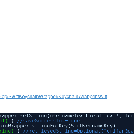
velop/SwiftKeychainWrapper/KeychainWrapper.swift
rapper.setString(usernameTextField.text!, for
ul)"
)
//saveSuccessful=true
ainWrapper.stringForKey(StrUsernameKey)
ring)"
)
//retrievedString=Optional("crifan@da