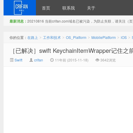
首页
联系我
关于
最新消息：
20210816 当前crifan.com域名已被污染，为防止失联，请关
在路上
你的位置：
在路上
工作和技术
OS_Platform
MobilePlatform
iOS
>
>
>
>
>
［已解决］swift KeychainItemWrapper记
Swift
crifan
11年前 (2015-11-18)
3642浏览