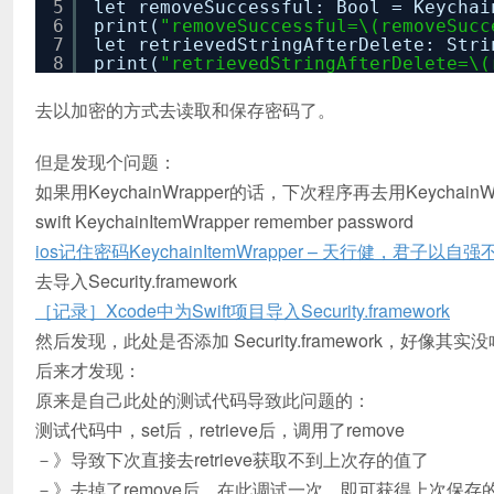
5
let removeSuccessful: Bool = Keychai
6
print(
"removeSuccessful=\(removeSucc
7
let retrievedStringAfterDelete: Stri
8
print(
"retrievedStringAfterDelete=\(
去以加密的方式去读取和保存密码了。
但是发现个问题：
如果用KeychainWrapper的话，下次程序再去用Keychain
swift KeychainItemWrapper remember password
ios记住密码KeychainItemWrapper – 天行健，君子以自强不
去导入Security.framework
［记录］Xcode中为Swift项目导入Security.framework
然后发现，此处是否添加 Security.framework，好像其
后来才发现：
原来是自己此处的测试代码导致此问题的：
测试代码中，set后，retrieve后，调用了remove
－》导致下次直接去retrieve获取不到上次存的值了
－》去掉了remove后，在此调试一次，即可获得上次保存