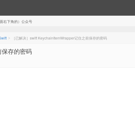
注（页面右下角的）公众号
Swift
［已解决］swift KeychainItemWrapper记住之前保存的密码
>
住之前保存的密码