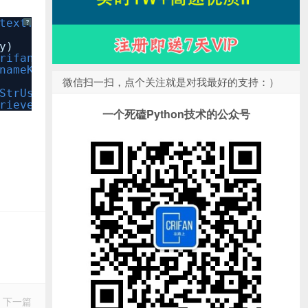
ext!, forKey: StrUsernameKey)
?
y)
rifan@daryun.com")
nameKey)
微信扫一扫，点个关注就是对我最好的支持：）
trUsernameKey)
ievedStringAfterDelete=nil
一个死磕Python技术的公众号
下一篇