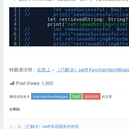
1
// let saveSuccessful: Bool = Keyc
2
// print("saveSuccessful=\(saveS
3
let retrievedString: String?
4
print(
"retrievedString=\(ret
5
// let removeSuccessful: Bool = K
6
// print("removeSuccessful=\(remo
7
// let retrievedStringAfterDelete
8
// print("retrievedStringAfterDel
转载请注明：
在路上
»
［已解决］swift KeychainItem
Post Views:
1,303
继续浏览有关
KeychainItemWrapper
Swift
保存密码
的文章
分享到
上一篇
［已解决］swift实现圆角的按钮