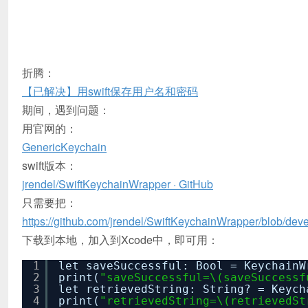
折腾：
【已解决】用swift保存用户名和密码
期间，遇到问题：
用官网的：
GenericKeychain
swift版本：
jrendel/SwiftKeychainWrapper · GitHub
只需要把：
https://github.com/jrendel/SwiftKeychainWrapper/blob/de
下载到本地，加入到Xcode中，即可用：
1
let saveSuccessful: Bool = KeychainW
2
print(
"saveSuccessful=\(saveSuccessf
3
let retrievedString: String? = Keych
4
print(
"retrievedString=\(retrievedSt