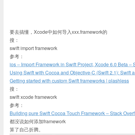
要去搞懂，Xcode中如何导入xxx.framework的
搜：
swift import framework
参考：
ios – Import Framework in Swift Project, Xcode 6.0 Beta – 
Using Swift with Cocoa and Objective-C (Swift 2.1): Swift 
Getting started with custom Swift frameworks | plashless
搜：
swift xcode framework
参考：
Building pure Swift Cocoa Touch Framework – Stack Over
都没说如何添加framework
算了自己折腾。