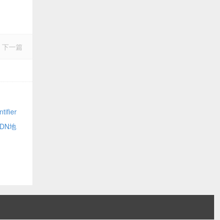
下一篇
fier
CDN地