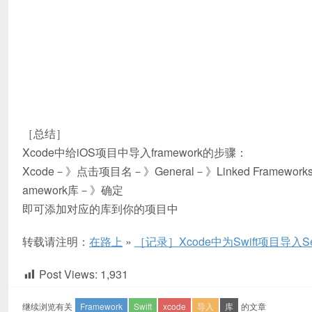
［总结］
Xcode中给iOS项目中导入framework的步骤：
Xcode－》点击项目名－》General－》Linked Framew
amework库－》确定
即可添加对应的库到你的项目中
转载请注明：
在路上
»
［记录］Xcode中为Swift项目导入Secur
Post Views:
1,931
继续浏览有关
Framework
Swift
xcode
导入
库
的文章