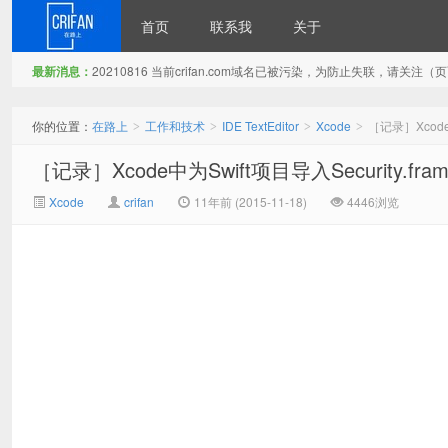
首页
联系我
关于
最新消息：
20210816 当前crifan.com域名已被污染，为防止失联，请关
在路上
你的位置：
在路上
工作和技术
IDE TextEditor
Xcode
［记录］Xcode中
>
>
>
>
［记录］Xcode中为Swift项目导入Security.fram
Xcode
crifan
11年前 (2015-11-18)
4446浏览