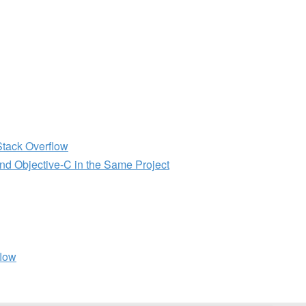
Stack Overflow
and Objective-C in the Same Project
flow