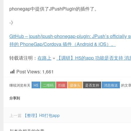
phonegap中提供了JPushPlugin的插件了。
-》
GitHub – jpush/jpush-phonegap-plugin: JPush’s offici
持的 PhoneGap/Cordova 插件（Android & iOS）。
转载请注明：
在路上
»
【调研】H5的app 功能是否支持 
Post Views:
1,661
继续浏览有关
H5
二维码
扫描
摄像头
是否支持
消息推送
的文
分享到
上一篇
【整理】H5打包app
与本文相关的文章