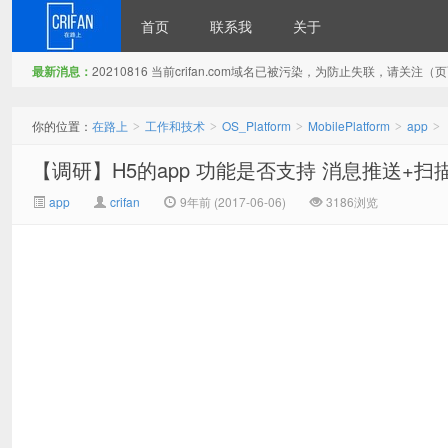
首页
联系我
关于
最新消息：
20210816 当前crifan.com域名已被污染，为防止失联，请关
在路上
你的位置：
在路上
工作和技术
OS_Platform
MobilePlatform
app
>
>
>
>
>
【调研】H5的app 功能是否支持 消息推送+扫
app
crifan
9年前 (2017-06-06)
3186浏览