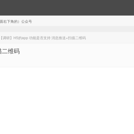
注（页面右下角的）公众号
【调研】H5的app 功能是否支持 消息推送+扫描二维码
描二维码