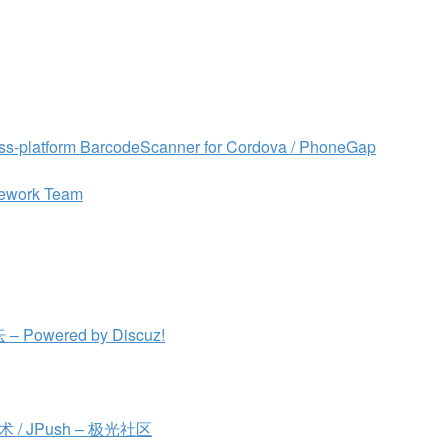
ss-platform BarcodeScanner for Cordova / PhoneGap
mework Team
wered by Discuz!
 JPush – 极光社区