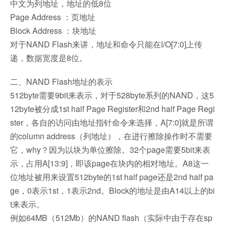
中文为列地址，地址的低8位
Page Address ：页地址
Block Address ：块地址
对于NAND Flash来讲，地址和命令只能在I/O[7:0]上传
递，数据宽度是8位。
二、NAND Flash地址的表示
512byte需要9bit来表示，对于528byte系列的NAND，这5
12byte被分成1st half Page Register和2nd half Page Regi
ster，各自的访问由地址指针命令来选择，A[7:0]就是所谓
的column address（列地址），在进行擦除操作时不需要
它，why？因为以块为单位擦除。32个page需要5bit来表
示，占用A[13:9]，即该page在块内的相对地址。A8这一
位地址被用来设置512byte的1st half page还是2nd half pa
ge，0表示1st，1表示2nd。Block的地址是由A14以上的bi
t来表示。
例如64MB（512Mb）的NAND flash（实际中由于存在sp