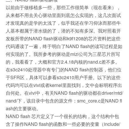
以前由于做移植多一些，那些工作很简单（现在看来），
从来都不用去关心驱动里面到底怎么实现的，这几次面试
才发现真的是学的太浅了，似乎我还在学习仰泳而那些牛
人基本都属于潜水级的了，潜的不知有多深。我对照着开
发板所带的NAND flash驱动和k9f1208的芯片资料把这些
代码通读了一遍，终于明白了NAND flash的读写过程是如
何实现的了。我所参考的驱动是mizi公司为三星芯片所写
的，我看看了，大概和官方2.4.18内核的nand.c差不多。
在s3c2410处理器中有专门的NAND flash控制器，他们位
于SFR区，具体可以参看s3c2410用户手册。以下的这些
代码均可以在vivi或者kernel里面找到，文中会标明程序出
自何处。在vivi中，有关NAND flash的驱动都在driver/mtd/
nand/下，该目录中包含的源文件：smc_core.c是NAND fl
ash的主要驱动。
NAND flash 芯片定义了一个很长的结构，这个结构中包
含了操作NAND flash的函数和一些必要的变量（include/