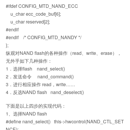
#ifdef CONFIG_MTD_NAND_ECC
u_char ecc_code_buf[6];
u_char reserved[2];
#endif
#endif /* CONFIG_MTD_NANDY */
};
纵观对NAND flash的各种操作（read、write、erase），
无外乎如下几种操作：
1．选择flash nand_select()
2．发送命令 nand_command()
3．进行相应操作 read，write……
4．反选NAND flash nand_deselect()
下面是以上四步的实现代码：
1、选择NAND flash
#define nand_select() this->hwcontrol(NAND_CTL_SET
NCE);