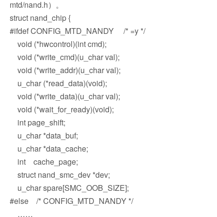
mtd/nand.h）。
struct nand_chip {
#ifdef CONFIG_MTD_NANDY /* =y */
void (*hwcontrol)(int cmd);
void (*write_cmd)(u_char val);
void (*write_addr)(u_char val);
u_char (*read_data)(void);
void (*write_data)(u_char val);
void (*wait_for_ready)(void);
int page_shift;
u_char *data_buf;
u_char *data_cache;
int cache_page;
struct nand_smc_dev *dev;
u_char spare[SMC_OOB_SIZE];
#else /* CONFIG_MTD_NANDY */
……