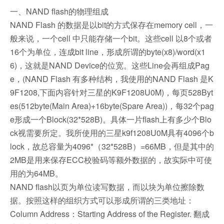
一、NAND flash的物理组成
NAND Flash 的数据是以bit的方式保存在memory cell，一
般来说，一个cell 中只能存储一个bit。这些cell 以8个或者
16个为单位，连成bit line，形成所谓的byte(x8)/word(x1
6)，这就是NAND Device的位宽。这些Line会再组成Pag
e，(NAND Flash 有多种结构，我使用的NAND Flash 是K
9F1208,下面内容针对三星的K9F1208U0M)，每页528Byt
es(512byte(Main Area)+16byte(Spare Area))，每32个pag
e形成一个Block(32*528B)。具体一片flash上有多少个Blo
ck视需要所定。我所使用的三星k9f1208U0M具有4096个b
lock，故总容量为4096*（32*528B）=66MB，但是其中的
2MB是用来保存ECC校验码等额外数据的，故实际中可使
用的为64MB。
NAND flash以页为单位读写数据，而以块为单位擦除数
据。按照这样的组织方式可以形成所谓的三类地址：
Column Address：Starting Address of the Register. 翻成